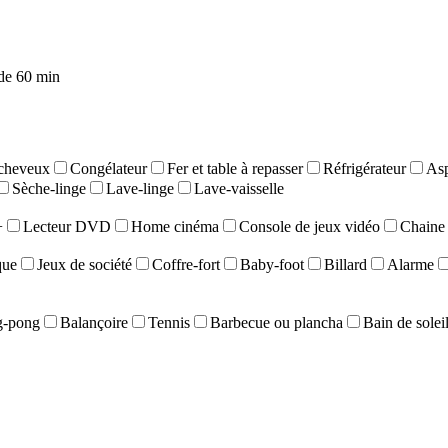
de 60 min
cheveux
Congélateur
Fer et table à repasser
Réfrigérateur
Asp
Sèche-linge
Lave-linge
Lave-vaisselle
+
Lecteur DVD
Home cinéma
Console de jeux vidéo
Chaine 
que
Jeux de société
Coffre-fort
Baby-foot
Billard
Alarme
g-pong
Balançoire
Tennis
Barbecue ou plancha
Bain de solei