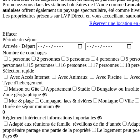
Promenez-vous dans les stations balnéaires de l’Aude comme
Leucate
audoises
offrent également un paysage spectaculaire, été comme hiver
Les propriétaires présents sur LVP Direct, en vous accueillant, sauront
Réserver une location en d
Effacer
Période du séjour
Arrivée - Départ
Nombre de couchages
1 personne
2 personnes
3 personnes
4 personnes
5 pers
personnes
15 personnes
16 personnes
17 personnes
18 per
Sélection rapide
Avec Accès Internet
Avec Animaux
Avec Piscine
Avec
Type d'hebergement
Maison ou Gîte
Appartement
Studio
Bungalow ou Insolite
Zone géographique
Mer & plage
Campagne, lacs & rivières
Montagne
Ville
Durée de séjour minimum
0
Règlement intérieur et informations importantes
Adapté aux réunions de famille, réveillons de fin d’année
Adapté
propriétaire partage une partie de la propriété
Le logement peut pose
Pays