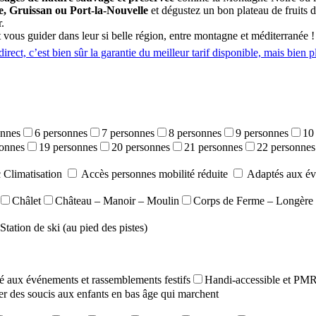
, Gruissan ou Port-la-Nouvelle
et dégustez un bon plateau de fruits 
.
 vous guider dans leur si belle région, entre montagne et méditerranée !
irect, c’est bien sûr la garantie du meilleur tarif disponible, mais bien p
onnes
6 personnes
7 personnes
8 personnes
9 personnes
10
sonnes
19 personnes
20 personnes
21 personnes
22 personnes
 Climatisation
Accès personnes mobilité réduite
Adaptés aux év
Châlet
Château – Manoir – Moulin
Corps de Ferme – Longère
Station de ski (au pied des pistes)
 aux événements et rassemblements festifs
Handi-accessible et PM
r des soucis aux enfants en bas âge qui marchent