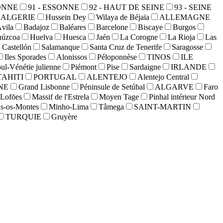
YONNE
91 - ESSONNE
92 - HAUT DE SEINE
93 - SEINE
ALGERIE
Hussein Dey
Wilaya de Béjaïa
ALLEMAGNE
vila
Badajoz
Baléares
Barcelone
Biscaye
Burgos
uúzcoa
Huelva
Huesca
Jaén
La Corogne
La Rioja
Las
 Castellón
Salamanque
Santa Cruz de Tenerife
Saragosse
Iles Sporades
Alonissos
Péloponnèse
TINOS
ILE
oul-Vénétie julienne
Piémont
Pise
Sardaigne
IRLANDE
TAHITI
PORTUGAL
ALENTEJO
Alentejo Central
NE
Grand Lisbonne
Péninsule de Setúbal
ALGARVE
Faro
Lofōes
Massif de l'Estrela
Moyen Tage
Pinhal intérieur Nord
ás-os-Montes
Minho-Lima
Tâmega
SAINT-MARTIN
TURQUIE
Gruyère