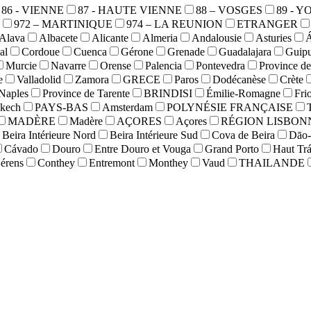
86 - VIENNE
87 - HAUTE VIENNE
88 – VOSGES
89 - 
972 – MARTINIQUE
974 – LA REUNION
ETRANGER
Alava
Albacete
Alicante
Almeria
Andalousie
Asturies
Á
al
Cordoue
Cuenca
Gérone
Grenade
Guadalajara
Guip
Murcie
Navarre
Orense
Palencia
Pontevedra
Province de
e
Valladolid
Zamora
GRECE
Paros
Dodécanèse
Crète
Naples
Province de Tarente
BRINDISI
Émilie-Romagne
Fri
kech
PAYS-BAS
Amsterdam
POLYNÉSIE FRANÇAISE
MADÈRE
Madère
AÇORES
Açores
RÉGION LISBON
Beira Intérieure Nord
Beira Intérieure Sud
Cova de Beira
Dāo-
Cávado
Douro
Entre Douro et Vouga
Grand Porto
Haut Tr
érens
Conthey
Entremont
Monthey
Vaud
THAILANDE