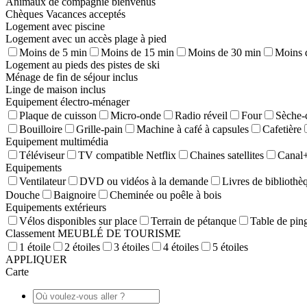
Animaux de compagnie bienvenus
Chèques Vacances acceptés
Logement avec piscine
Logement avec un accès plage à pied
Moins de 5 min
Moins de 15 min
Moins de 30 min
Moins 
Logement au pieds des pistes de ski
Ménage de fin de séjour inclus
Linge de maison inclus
Equipement électro-ménager
Plaque de cuisson
Micro-onde
Radio réveil
Four
Sèche-
Bouilloire
Grille-pain
Machine à café à capsules
Cafetière
Equipement multimédia
Téléviseur
TV compatible Netflix
Chaines satellites
Canal
Equipements
Ventilateur
DVD ou vidéos à la demande
Livres de bibliothè
Douche
Baignoire
Cheminée ou poêle à bois
Equipements extérieurs
Vélos disponibles sur place
Terrain de pétanque
Table de pin
Classement MEUBLÉ DE TOURISME
1 étoile
2 étoiles
3 étoiles
4 étoiles
5 étoiles
APPLIQUER
Carte