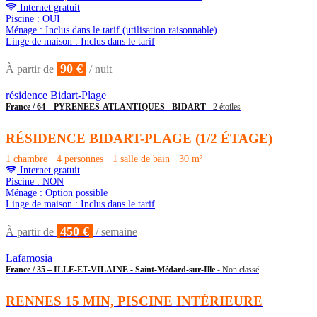
Internet gratuit
Piscine : OUI
Ménage : Inclus dans le tarif (utilisation raisonnable)
Linge de maison : Inclus dans le tarif
90 €
À partir de
/ nuit
résidence Bidart-Plage
France / 64 – PYRENEES-ATLANTIQUES - BIDART
- 2 étoiles
RÉSIDENCE BIDART-PLAGE (1/2 ÉTAGE)
1 chambre · 4 personnes · 1 salle de bain · 30 m²
Internet gratuit
Piscine : NON
Ménage : Option possible
Linge de maison : Inclus dans le tarif
450 €
À partir de
/ semaine
Lafamosia
France / 35 – ILLE-ET-VILAINE - Saint-Médard-sur-Ille
- Non classé
RENNES 15 MIN, PISCINE INTÉRIEURE