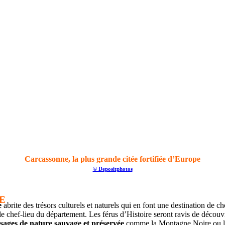
Carcassonne, la plus grande citée fortifiée d’Europe
© Depositphotos
E
e
abrite des trésors culturels et naturels qui en font une destination de
e chef-lieu du département. Les férus d’Histoire seront ravis de découv
sages de nature sauvage et préservée
comme la Montagne Noire ou le