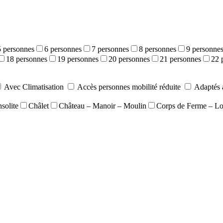
5 personnes
6 personnes
7 personnes
8 personnes
9 personne
18 personnes
19 personnes
20 personnes
21 personnes
22 
Avec Climatisation
Accès personnes mobilité réduite
Adaptés 
solite
Châlet
Château – Manoir – Moulin
Corps de Ferme – L