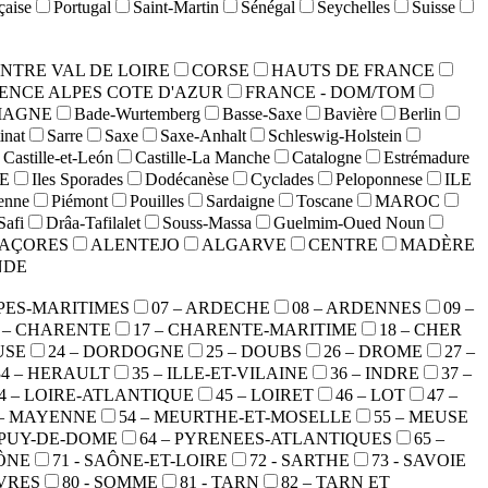
çaise
Portugal
Saint-Martin
Sénégal
Seychelles
Suisse
NTRE VAL DE LOIRE
CORSE
HAUTS DE FRANCE
ENCE ALPES COTE D'AZUR
FRANCE - DOM/TOM
MAGNE
Bade-Wurtemberg
Basse-Saxe
Bavière
Berlin
inat
Sarre
Saxe
Saxe-Anhalt
Schleswig-Holstein
Castille-et-León
Castille-La Manche
Catalogne
Estrémadure
E
Iles Sporades
Dodécanèse
Cyclades
Peloponnese
ILE
ienne
Piémont
Pouilles
Sardaigne
Toscane
MAROC
Safi
Drâa-Tafilalet
Souss-Massa
Guelmim-Oued Noun
AÇORES
ALENTEJO
ALGARVE
CENTRE
MADÈRE
NDE
LPES-MARITIMES
07 – ARDECHE
08 – ARDENNES
09 –
6 – CHARENTE
17 – CHARENTE-MARITIME
18 – CHER
USE
24 – DORDOGNE
25 – DOUBS
26 – DROME
27 –
34 – HERAULT
35 – ILLE-ET-VILAINE
36 – INDRE
37 –
4 – LOIRE-ATLANTIQUE
45 – LOIRET
46 – LOT
47 –
 – MAYENNE
54 – MEURTHE-ET-MOSELLE
55 – MEUSE
- PUY-DE-DOME
64 – PYRENEES-ATLANTIQUES
65 –
AÔNE
71 - SAÔNE-ET-LOIRE
72 - SARTHE
73 - SAVOIE
EVRES
80 - SOMME
81 - TARN
82 – TARN ET