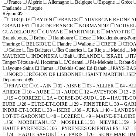
France
Algérie
Allemagne
Belgique
Espagne
Grèce
Thailande
Turquie
Région
TURQUIE
AYDIN
FRANCE
AUVERGNE RHONE A
GRAND EST
ILE DE FRANCE
NORMANDIE
NOUVEL
GUADELOUPE
GUYANE
MARTINIQUE
MAYOTTE
Brandebourg
Brême
Hambourg
Hesse
Mecklembourg-Pomé
Thuringe
BELGIQUE
Flandre
Wallonie
CRETE
CROA
Galice
Îles Baléares
Îles Canaries
La Rioja
Madrid
Mu
MAURICE
INDONESIA
Bali
IRLANDE
ISRAEL
IT
Tanger-Tétouan-Al Hoceïma
L'Oriental
Fès-Meknès
Rabat-Sa
Laâyoune-Sakia El Hamra
Dakhla-Oued Ed-Dahab
PAYS-BAS
NORD
RÉGION DE LISBONNE
SAINT-MARTIN
SE
Département
FRANCE
01 - AIN
02 - AISNE
03 – ALLIER
04 - 
ARIEGE
10 – AUBE
11 - AUDE
12 – AVEYRON
13 -
19 – CORREZE
2A – CORSE-DU-SUD
2B – HAUTE-C
EURE
28 – EURE-ET-LOIRE
29 – FINISTERE
30 – GAR
INDRE-ET-LOIRE
38 – ISERE
39 – JURA
40 – LANDES
LOT-ET-GARONNE
48 – LOZERE
49 – MAINE-ET-LOIRE
56 – MORBIHAN
57 – MOSELLE
58 – NIEVRE
59 –
HAUTE PYRENEES
66 – PYRENEES ORIENTALES
67 –
74 – HAUTE SAVOIE
75 - PARIS
76 – SEINE-MARITIM