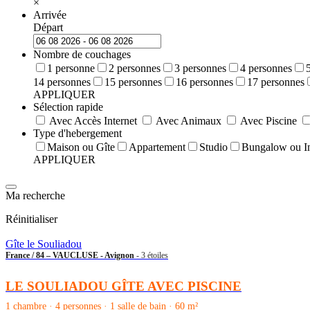
×
Arrivée
Départ
Nombre de couchages
1 personne
2 personnes
3 personnes
4 personnes
14 personnes
15 personnes
16 personnes
17 personnes
APPLIQUER
Sélection rapide
Avec Accès Internet
Avec Animaux
Avec Piscine
Type d'hebergement
Maison ou Gîte
Appartement
Studio
Bungalow ou In
APPLIQUER
Ma recherche
Réinitialiser
Gîte le Souliadou
France / 84 – VAUCLUSE - Avignon
- 3 étoiles
LE SOULIADOU GÎTE AVEC PISCINE
1 chambre · 4 personnes · 1 salle de bain · 60 m²