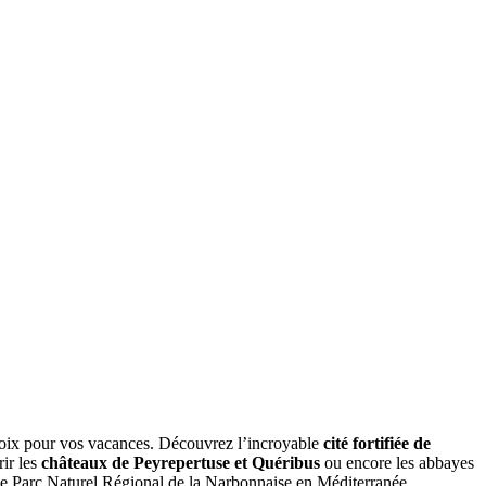
 choix pour vos vacances. Découvrez l’incroyable
cité fortifiée de
rir les
châteaux de Peyrepertuse et Quéribus
ou encore les abbayes
 Parc Naturel Régional de la Narbonnaise en Méditerranée.