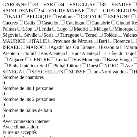
GARONNE
83 – VAR
84 – VAUCLUSE
85 – VENDEE
SAINT DENIS
94 - VAL DE MARNE
971 – GUADELOUPE
BALI
BELGIQUE
Wallonie
CROATIE
ESPAGNE
Cáceres
Cadix
Castellón
Catalogne
Cantabrie
Ciudad Re
Palmas
Léon
Lérida
Lugo
Madrid
Málaga
Minorque
Ségovie
Séville
Soria
Tarragone
Teruel
Tolède
Valenc
MAURICE
ITALIE
Province de Pérouse
Bari
Florence
ISRAEL
MAROC
Agadir-Ida-Ou Tanane
Essaouira
Marra
Alentejo Littoral
Bas Alentejo
Haut Alentejo
Lisière du Tage
Algarve
CENTRE
Leiria
Bas Mondego
Basse Vouga
Pinhal Intérieur Sud
Pinhal Littoral
Ouest
NORD
Ave
SENEGAL
SEYCHELLES
SUISSE
Jura-Nord vaudois
H
Nombre de chambres
0
Nombre de lits 1 personne
0
Nombre de lits 2 personnes
0
Nombre de Salles de bain
0
Avec connexion internet
Avec climatisation
Fumeurs acceptés