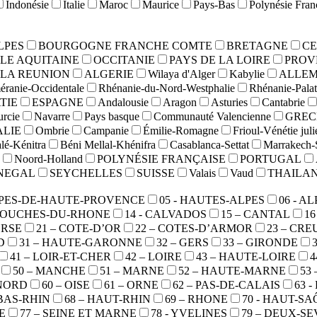
Indonésie
Italie
Maroc
Maurice
Pays-Bas
Polynésie Fran
LPES
BOURGOGNE FRANCHE COMTE
BRETAGNE
CE
LE AQUITAINE
OCCITANIE
PAYS DE LA LOIRE
PROV
LA REUNION
ALGERIE
Wilaya d'Alger
Kabylie
ALLE
ranie-Occidentale
Rhénanie-du-Nord-Westphalie
Rhénanie-Palat
TIE
ESPAGNE
Andalousie
Aragon
Asturies
Cantabrie
rcie
Navarre
Pays basque
Communauté Valencienne
GREC
ALIE
Ombrie
Campanie
Émilie-Romagne
Frioul-Vénétie jul
lé-Kénitra
Béni Mellal-Khénifra
Casablanca-Settat
Marrakech-
Noord-Holland
POLYNÉSIE FRANÇAISE
PORTUGAL
NEGAL
SEYCHELLES
SUISSE
Valais
Vaud
THAILA
ALPES-DE-HAUTE-PROVENCE
05 - HAUTES-ALPES
06 - A
 BOUCHES-DU-RHONE
14 - CALVADOS
15 – CANTAL
1
ORSE
21 – COTE-D’OR
22 – COTES-D’ARMOR
23 – CRE
D
31 – HAUTE-GARONNE
32 – GERS
33 – GIRONDE
41 – LOIR-ET-CHER
42 – LOIRE
43 – HAUTE-LOIRE
4
50 – MANCHE
51 – MARNE
52 – HAUTE-MARNE
53
 NORD
60 – OISE
61 – ORNE
62 – PAS-DE-CALAIS
63 
 BAS-RHIN
68 – HAUT-RHIN
69 – RHONE
70 - HAUT-S
E
77 – SEINE ET MARNE
78 - YVELINES
79 – DEUX-S