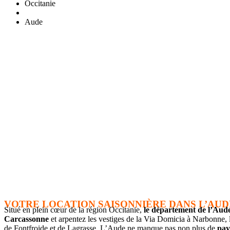
Occitanie
Aude
VOTRE LOCATION SAISONNIÈRE DANS L’AUD
Situé en plein cœur de la région Occitanie,
le département de l’Aud
Carcassonne
et arpentez les vestiges de la Via Domicia à Narbonne, l
de Fontfroide et de Lagrasse. L’Aude ne manque pas non plus de
pay