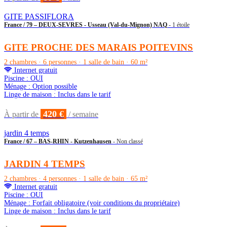
GITE PASSIFLORA
France / 79 – DEUX-SEVRES - Usseau (Val-du-Mignon) NAQ
- 1 étoile
GITE PROCHE DES MARAIS POITEVINS
2 chambres · 6 personnes · 1 salle de bain · 60 m²
Internet gratuit
Piscine : OUI
Ménage : Option possible
Linge de maison : Inclus dans le tarif
420 €
À partir de
/ semaine
jardin 4 temps
France / 67 – BAS-RHIN - Kutzenhausen
- Non classé
JARDIN 4 TEMPS
2 chambres · 4 personnes · 1 salle de bain · 65 m²
Internet gratuit
Piscine : OUI
Ménage : Forfait obligatoire (voir conditions du propriétaire)
Linge de maison : Inclus dans le tarif