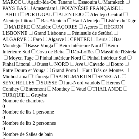
MAROC
Agadir-Ida-Ou Tanane
Essaouira
Marrakech
PAYS-BAS
Amsterdam
POLYNÉSIE FRANÇAISE
TAHITI
PORTUGAL
ALENTEJO
Alentejo Central
Alentejo Littoral
Bas Alentejo
Haut Alentejo
Lisière du Tage
MADÈRE
Madère
AÇORES
Açores
RÉGION
LISBONNE
Grand Lisbonne
Péninsule de Setúbal
ALGARVE
Faro
Algarve
CENTRE
Leiria
Bas
Mondego
Basse Vouga
Beira Intérieure Nord
Beira
Intérieure Sud
Cova de Beira
Dāo-Lofōes
Massif de l'Estrela
Moyen Tage
Pinhal intérieur Nord
Pinhal Intérieur Sud
Pinhal Littoral
Ouest
NORD
Ave
Cávado
Douro
Entre Douro et Vouga
Grand Porto
Haut Trás-os-Montes
Minho-Lima
Tâmega
SAINT-MARTIN
SENEGAL
SEYCHELLES
SUISSE
Jura-Nord vaudois
Hérens
Conthey
Entremont
Monthey
Vaud
THAILANDE
TURQUIE
Gruyère
Nombre de chambres
0
Nombre de lits 1 personne
0
Nombre de lits 2 personnes
0
Nombre de Salles de bain