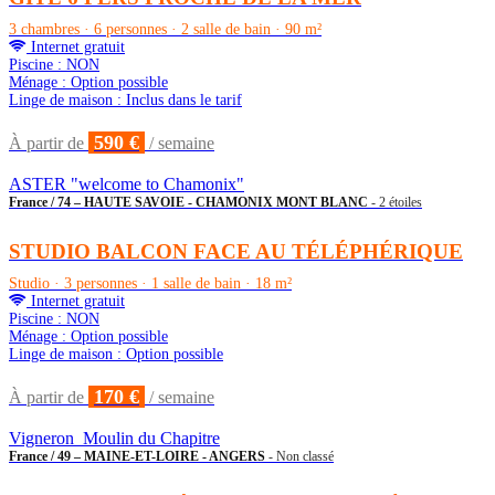
3 chambres · 6 personnes · 2 salle de bain · 90 m²
Internet gratuit
Piscine : NON
Ménage : Option possible
Linge de maison : Inclus dans le tarif
590 €
À partir de
/ semaine
ASTER "welcome to Chamonix"
France / 74 – HAUTE SAVOIE - CHAMONIX MONT BLANC
- 2 étoiles
STUDIO BALCON FACE AU TÉLÉPHÉRIQUE
Studio · 3 personnes · 1 salle de bain · 18 m²
Internet gratuit
Piscine : NON
Ménage : Option possible
Linge de maison : Option possible
170 €
À partir de
/ semaine
Vigneron_Moulin du Chapitre
France / 49 – MAINE-ET-LOIRE - ANGERS
- Non classé