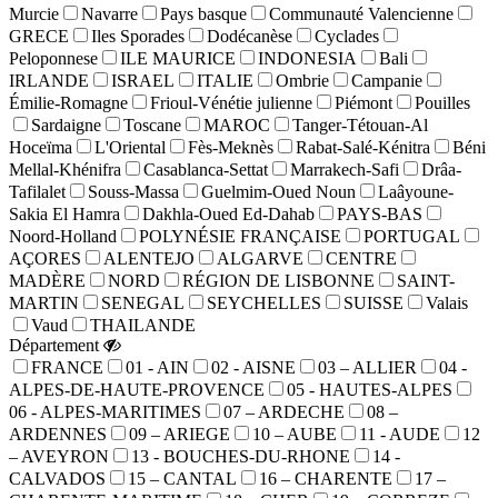
Murcie
Navarre
Pays basque
Communauté Valencienne
GRECE
Iles Sporades
Dodécanèse
Cyclades
Peloponnese
ILE MAURICE
INDONESIA
Bali
IRLANDE
ISRAEL
ITALIE
Ombrie
Campanie
Émilie-Romagne
Frioul-Vénétie julienne
Piémont
Pouilles
Sardaigne
Toscane
MAROC
Tanger-Tétouan-Al
Hoceïma
L'Oriental
Fès-Meknès
Rabat-Salé-Kénitra
Béni
Mellal-Khénifra
Casablanca-Settat
Marrakech-Safi
Drâa-
Tafilalet
Souss-Massa
Guelmim-Oued Noun
Laâyoune-
Sakia El Hamra
Dakhla-Oued Ed-Dahab
PAYS-BAS
Noord-Holland
POLYNÉSIE FRANÇAISE
PORTUGAL
AÇORES
ALENTEJO
ALGARVE
CENTRE
MADÈRE
NORD
RÉGION DE LISBONNE
SAINT-
MARTIN
SENEGAL
SEYCHELLES
SUISSE
Valais
Vaud
THAILANDE
Département
FRANCE
01 - AIN
02 - AISNE
03 – ALLIER
04 -
ALPES-DE-HAUTE-PROVENCE
05 - HAUTES-ALPES
06 - ALPES-MARITIMES
07 – ARDECHE
08 –
ARDENNES
09 – ARIEGE
10 – AUBE
11 - AUDE
12
– AVEYRON
13 - BOUCHES-DU-RHONE
14 -
CALVADOS
15 – CANTAL
16 – CHARENTE
17 –