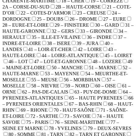
CHARENTE-MARITIME
18 – CHER
19 – CORREZE
2A – CORSE-DU-SUD
2B – HAUTE-CORSE
21 – COTE-
D’OR
22 – COTES-D’ARMOR
23 – CREUSE
24 –
DORDOGNE
25 – DOUBS
26 – DROME
27 – EURE
28 – EURE-ET-LOIRE
29 – FINISTERE
30 – GARD
31 –
HAUTE-GARONNE
32 – GERS
33 – GIRONDE
34 –
HERAULT
35 – ILLE-ET-VILAINE
36 – INDRE
37 –
INDRE-ET-LOIRE
38 – ISERE
39 – JURA
40 –
LANDES
41 – LOIR-ET-CHER
42 – LOIRE
43 –
HAUTE-LOIRE
44 – LOIRE-ATLANTIQUE
45 – LOIRET
46 – LOT
47 – LOT-ET-GARONNE
48 – LOZERE
49
– MAINE-ET-LOIRE
50 – MANCHE
51 – MARNE
52 –
HAUTE-MARNE
53 – MAYENNE
54 – MEURTHE-ET-
MOSELLE
55 – MEUSE
56 – MORBIHAN
57 –
MOSELLE
58 – NIEVRE
59 – NORD
60 – OISE
61 –
ORNE
62 – PAS-DE-CALAIS
63 - PUY-DE-DOME
64 –
PYRENEES-ATLANTIQUES
65 – HAUTE PYRENEES
66
– PYRENEES ORIENTALES
67 – BAS-RHIN
68 – HAUT-
RHIN
69 – RHONE
70 - HAUT-SAÔNE
71 - SAÔNE-
ET-LOIRE
72 - SARTHE
73 - SAVOIE
74 – HAUTE
SAVOIE
75 - PARIS
76 – SEINE-MARITIME
77 –
SEINE ET MARNE
78 - YVELINES
79 – DEUX-SEVRES
80 - SOMME
81 - TARN
82 – TARN ET GARONNE