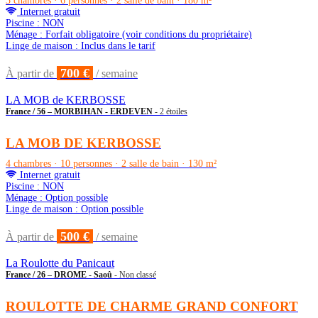
3 chambres · 6 personnes · 2 salle de bain · 180 m²
Internet gratuit
Piscine : NON
Ménage : Forfait obligatoire (voir conditions du propriétaire)
Linge de maison : Inclus dans le tarif
700 €
À partir de
/ semaine
LA MOB de KERBOSSE
France / 56 – MORBIHAN - ERDEVEN
- 2 étoiles
LA MOB DE KERBOSSE
4 chambres · 10 personnes · 2 salle de bain · 130 m²
Internet gratuit
Piscine : NON
Ménage : Option possible
Linge de maison : Option possible
500 €
À partir de
/ semaine
La Roulotte du Panicaut
France / 26 – DROME - Saoû
- Non classé
ROULOTTE DE CHARME GRAND CONFORT