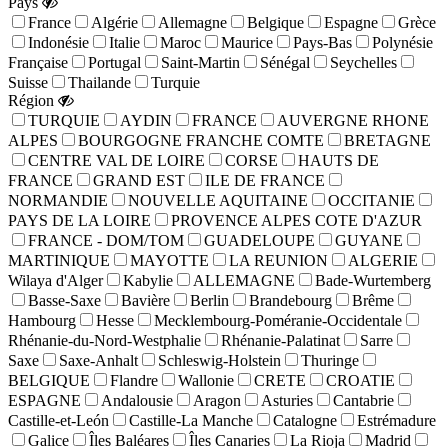
Pays
France
Algérie
Allemagne
Belgique
Espagne
Grèce
Indonésie
Italie
Maroc
Maurice
Pays-Bas
Polynésie
Française
Portugal
Saint-Martin
Sénégal
Seychelles
Suisse
Thailande
Turquie
Région
TURQUIE
AYDIN
FRANCE
AUVERGNE RHONE
ALPES
BOURGOGNE FRANCHE COMTE
BRETAGNE
CENTRE VAL DE LOIRE
CORSE
HAUTS DE
FRANCE
GRAND EST
ILE DE FRANCE
NORMANDIE
NOUVELLE AQUITAINE
OCCITANIE
PAYS DE LA LOIRE
PROVENCE ALPES COTE D'AZUR
FRANCE - DOM/TOM
GUADELOUPE
GUYANE
MARTINIQUE
MAYOTTE
LA REUNION
ALGERIE
Wilaya d'Alger
Kabylie
ALLEMAGNE
Bade-Wurtemberg
Basse-Saxe
Bavière
Berlin
Brandebourg
Brême
Hambourg
Hesse
Mecklembourg-Poméranie-Occidentale
Rhénanie-du-Nord-Westphalie
Rhénanie-Palatinat
Sarre
Saxe
Saxe-Anhalt
Schleswig-Holstein
Thuringe
BELGIQUE
Flandre
Wallonie
CRETE
CROATIE
ESPAGNE
Andalousie
Aragon
Asturies
Cantabrie
Castille-et-León
Castille-La Manche
Catalogne
Estrémadure
Galice
Îles Baléares
Îles Canaries
La Rioja
Madrid