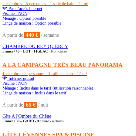
2 chambres · 5 personnes · 1 salle de bain · 22 m²
Pas d’accès internet
Piscine : NON
Ménage : Option possible
Linge de maison : Option possible
440 €
À partir de
/ semaine
CHAMBRE DU REY QUERCY
France / 46 – LOT - FIGEAC
- Non classé
A LA CAMPAGNE TRÈS BEAU PANORAMA
1 chambre · 2 personnes · 1 salle de bain · 17 m²
Internet gratuit
Piscine : NON
Ménage : Inclus dans le tarif (utilisation raisonnable)
Linge de maison : Inclus dans le tarif
65 €
À partir de
/ nuit
Gîte A l'Ombre du Chêne
France / 30 – GARD - Anduze
- 4 étoiles
GÎTE CÉVENNES SPA & PISCINE