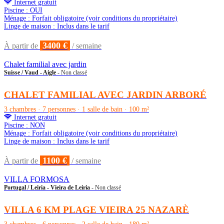
Internet gratuit
Piscine : OUI
Ménage : Forfait obligatoire (voir conditions du propriétaire)
Linge de maison : Inclus dans le tarif
3400 €
À partir de
/ semaine
Chalet familial avec jardin
Suisse / Vaud - Aigle
- Non classé
CHALET FAMILIAL AVEC JARDIN ARBORÉ
3 chambres · 7 personnes · 1 salle de bain · 100 m²
Internet gratuit
Piscine : NON
Ménage : Forfait obligatoire (voir conditions du propriétaire)
Linge de maison : Inclus dans le tarif
1100 €
À partir de
/ semaine
VILLA FORMOSA
Portugal / Leiria - Vieira de Leiria
- Non classé
VILLA 6 KM PLAGE VIEIRA 25 NAZARÈ