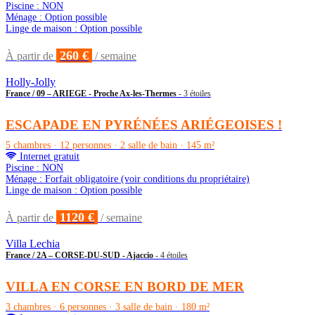
Piscine : NON
Ménage : Option possible
Linge de maison : Option possible
260 €
À partir de
/ semaine
Holly-Jolly
France / 09 – ARIEGE - Proche Ax-les-Thermes
- 3 étoiles
ESCAPADE EN PYRÉNÉES ARIÉGEOISES !
5 chambres · 12 personnes · 2 salle de bain · 145 m²
Internet gratuit
Piscine : NON
Ménage : Forfait obligatoire (voir conditions du propriétaire)
Linge de maison : Option possible
1120 €
À partir de
/ semaine
Villa Lechia
France / 2A – CORSE-DU-SUD - Ajaccio
- 4 étoiles
VILLA EN CORSE EN BORD DE MER
3 chambres · 6 personnes · 3 salle de bain · 180 m²