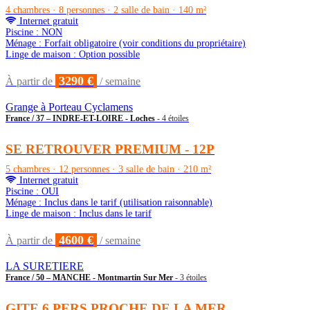
4 chambres · 8 personnes · 2 salle de bain · 140 m²
Internet gratuit
Piscine : NON
Ménage : Forfait obligatoire (voir conditions du propriétaire)
Linge de maison : Option possible
3290 €
À partir de
/ semaine
Grange à Porteau Cyclamens
France / 37 – INDRE-ET-LOIRE - Loches
- 4 étoiles
SE RETROUVER PREMIUM - 12P
5 chambres · 12 personnes · 3 salle de bain · 210 m²
Internet gratuit
Piscine : OUI
Ménage : Inclus dans le tarif (utilisation raisonnable)
Linge de maison : Inclus dans le tarif
4600 €
À partir de
/ semaine
LA SURETIERE
France / 50 – MANCHE - Montmartin Sur Mer
- 3 étoiles
GITE 6 PERS PROCHE DE LA MER