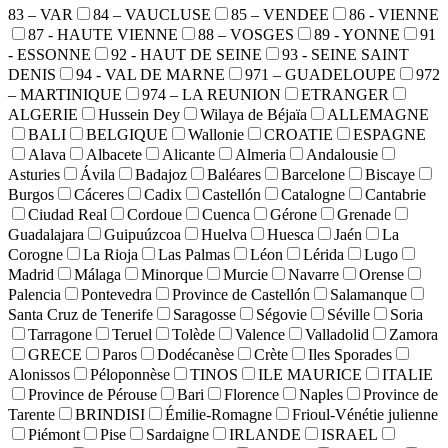
83 – VAR
84 – VAUCLUSE
85 – VENDEE
86 - VIENNE
87 - HAUTE VIENNE
88 – VOSGES
89 - YONNE
91
- ESSONNE
92 - HAUT DE SEINE
93 - SEINE SAINT
DENIS
94 - VAL DE MARNE
971 – GUADELOUPE
972
– MARTINIQUE
974 – LA REUNION
ETRANGER
ALGERIE
Hussein Dey
Wilaya de Béjaïa
ALLEMAGNE
BALI
BELGIQUE
Wallonie
CROATIE
ESPAGNE
Alava
Albacete
Alicante
Almeria
Andalousie
Asturies
Ávila
Badajoz
Baléares
Barcelone
Biscaye
Burgos
Cáceres
Cadix
Castellón
Catalogne
Cantabrie
Ciudad Real
Cordoue
Cuenca
Gérone
Grenade
Guadalajara
Guipuúzcoa
Huelva
Huesca
Jaén
La
Corogne
La Rioja
Las Palmas
Léon
Lérida
Lugo
Madrid
Málaga
Minorque
Murcie
Navarre
Orense
Palencia
Pontevedra
Province de Castellón
Salamanque
Santa Cruz de Tenerife
Saragosse
Ségovie
Séville
Soria
Tarragone
Teruel
Tolède
Valence
Valladolid
Zamora
GRECE
Paros
Dodécanèse
Crète
Iles Sporades
Alonissos
Péloponnèse
TINOS
ILE MAURICE
ITALIE
Province de Pérouse
Bari
Florence
Naples
Province de
Tarente
BRINDISI
Émilie-Romagne
Frioul-Vénétie julienne
Piémont
Pise
Sardaigne
IRLANDE
ISRAEL