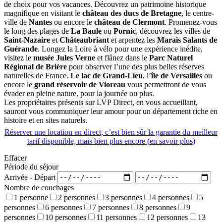
de choix pour vos vacances. Découvrez un patrimoine historique
magnifique en visitant le
château des ducs de Bretagne
, le centre-
ville de
Nantes
ou encore le
château de Clermont
. Promenez-vous
le long des plages de
La Baule
ou
Pornic
, découvrez les villes de
Saint-Nazaire
et
Châteaubriant
et arpentez les
Marais Salants de
Guérande
. Longez la Loire à vélo pour une expérience inédite,
visitez le
musée Jules Verne
et flânez dans le
Parc Naturel
Régional de Brière
pour observer l’une des plus belles réserves
naturelles de France.
Le lac de Grand-Lieu
, l’
île de Versailles
ou
encore le
grand réservoir de Vioreau
vous permettront de vous
évader en pleine nature, pour la journée ou plus.
Les propriétaires présents sur LVP Direct, en vous accueillant,
sauront vous communiquer leur amour pour un département riche en
histoire et en sites naturels.
Réserver une location en direct, c’est bien sûr la garantie du meilleur
tarif disponible, mais bien plus encore (
en savoir plus
)
Effacer
Période du séjour
Arrivée - Départ
Nombre de couchages
1 personne
2 personnes
3 personnes
4 personnes
5
personnes
6 personnes
7 personnes
8 personnes
9
personnes
10 personnes
11 personnes
12 personnes
13