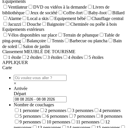
Equipements
Ventilateur
DVD ou vidéos à la demande
Livres de
bibliothèque
Jeux de société
Coffre-fort
Baby-foot
Billard
Alarme
Local a skis
Equipement bébé
Chauffage central
Jacuzzi
Douche
Baignoire
Cheminée ou poêle à bois
Equipements extérieurs
Vélos disponibles sur place
Terrain de pétanque
Table de
ping-pong
Balançoire
Tennis
Barbecue ou plancha
Bain
de soleil
Salon de jardin
Classement MEUBLÉ DE TOURISME
1 étoile
2 étoiles
3 étoiles
4 étoiles
5 étoiles
APPLIQUER
Carte
×
Arrivée
Départ
Nombre de couchages
1 personne
2 personnes
3 personnes
4 personnes
5 personnes
6 personnes
7 personnes
8 personnes
9 personnes
10 personnes
11 personnes
12
personnes
13 personnes
14 personnes
15 personnes