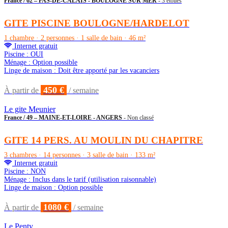
France / 62 – PAS-DE-CALAIS - BOULOGNE SUR MER
- 3 étoiles
GITE PISCINE BOULOGNE/HARDELOT
1 chambre · 2 personnes · 1 salle de bain · 46 m²
Internet gratuit
Piscine : OUI
Ménage : Option possible
Linge de maison : Doit être apporté par les vacanciers
450 €
À partir de
/ semaine
Le gite Meunier
France / 49 – MAINE-ET-LOIRE - ANGERS
- Non classé
GITE 14 PERS. AU MOULIN DU CHAPITRE
3 chambres · 14 personnes · 3 salle de bain · 133 m²
Internet gratuit
Piscine : NON
Ménage : Inclus dans le tarif (utilisation raisonnable)
Linge de maison : Option possible
1080 €
À partir de
/ semaine
Le Penty