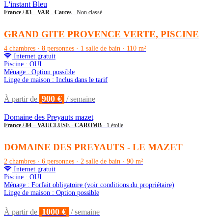
L'instant Bleu
France / 83 – VAR - Carces
- Non classé
GRAND GITE PROVENCE VERTE, PISCINE
4 chambres · 8 personnes · 1 salle de bain · 110 m²
Internet gratuit
Piscine : OUI
Ménage : Option possible
Linge de maison : Inclus dans le tarif
900 €
À partir de
/ semaine
Domaine des Preyauts mazet
France / 84 – VAUCLUSE - CAROMB
- 1 étoile
DOMAINE DES PREYAUTS - LE MAZET
2 chambres · 6 personnes · 2 salle de bain · 90 m²
Internet gratuit
Piscine : OUI
Ménage : Forfait obligatoire (voir conditions du propriétaire)
Linge de maison : Option possible
1000 €
À partir de
/ semaine