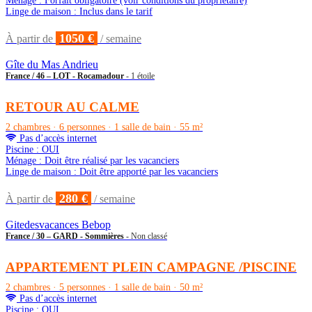
Ménage : Forfait obligatoire (voir conditions du propriétaire)
Linge de maison : Inclus dans le tarif
1050 €
À partir de
/ semaine
Gîte du Mas Andrieu
France / 46 – LOT - Rocamadour
- 1 étoile
RETOUR AU CALME
2 chambres · 6 personnes · 1 salle de bain · 55 m²
Pas d’accès internet
Piscine : OUI
Ménage : Doit être réalisé par les vacanciers
Linge de maison : Doit être apporté par les vacanciers
280 €
À partir de
/ semaine
Gitedesvacances Bebop
France / 30 – GARD - Sommières
- Non classé
APPARTEMENT PLEIN CAMPAGNE /PISCINE
2 chambres · 5 personnes · 1 salle de bain · 50 m²
Pas d’accès internet
Piscine : OUI