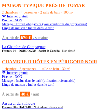
MAISON TYPIQUE PRÈS DE TOMAR
2 chambres · 4 personnes · 2 salle de bain · 100 m²
Internet gratuit
Piscine : NON
Ménage : Forfait obligatoire (voir conditions du propriétaire)
Linge de maison : Inclus dans le tarif
670 €
À partir de
/ semaine
La Chambre de Campagnac
France / 24 – DORDOGNE - Sarlat la Canéda
- Non classé
CHAMBRE D'HÔTES EN PÉRIGORD NOIR
1 chambre · 3 personnes · 1 salle de bain · 30 m²
Internet gratuit
Piscine : NON
Ménage : Inclus dans le tarif (utilisation raisonnable)
Linge de maison : Inclus dans le tarif
48 €
À partir de
/ nuit
Au cœur du vignoble
France / 68 – HAUT-RHIN - Colmar
- Non classé