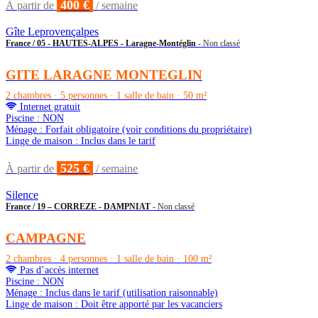
400 €
À partir de
/ semaine
Gîte Leprovençalpes
France / 05 - HAUTES-ALPES - Laragne-Montéglin
- Non classé
GITE LARAGNE MONTEGLIN
2 chambres · 5 personnes · 1 salle de bain · 50 m²
Internet gratuit
Piscine : NON
Ménage : Forfait obligatoire (voir conditions du propriétaire)
Linge de maison : Inclus dans le tarif
525 €
À partir de
/ semaine
Silence
France / 19 – CORREZE - DAMPNIAT
- Non classé
CAMPAGNE
2 chambres · 4 personnes · 1 salle de bain · 100 m²
Pas d’accès internet
Piscine : NON
Ménage : Inclus dans le tarif (utilisation raisonnable)
Linge de maison : Doit être apporté par les vacanciers