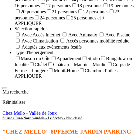
16 personnes
17 personnes
18 personnes
19 personnes
20 personnes
21 personnes
22 personnes
23
personnes
24 personnes
25 personnes et +
APPLIQUER
Sélection rapide
Avec Accès Internet
Avec Animaux
Avec Piscine
Avec Climatisation
Accès personnes mobilité réduite
Adaptés aux événements festifs
Type d'hebergement
Maison ou Gîte
Appartement
Studio
Bungalow ou
Insolite
Châlet
Château – Manoir – Moulin
Corps de
Ferme – Longère
Mobil-Home
Chambre d’hôtes
APPLIQUER
Ma recherche
Réinitialiser
Chez Mello - Vallée de Joux
Suisse / Jura-Nord vaudois - Le Séchey
- Non classé
"CHEZ MELLO" 8PFERME JARDIN PARKING