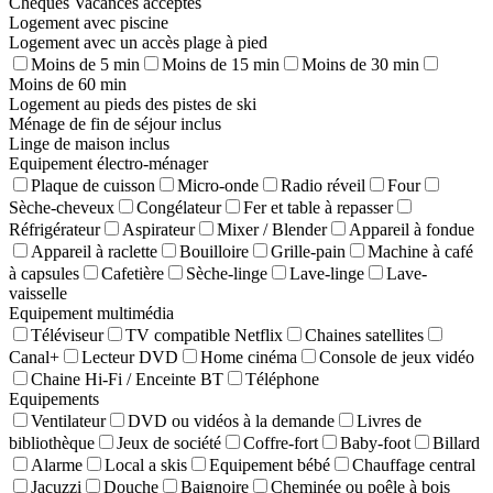
Chèques Vacances acceptés
Logement avec piscine
Logement avec un accès plage à pied
Moins de 5 min
Moins de 15 min
Moins de 30 min
Moins de 60 min
Logement au pieds des pistes de ski
Ménage de fin de séjour inclus
Linge de maison inclus
Equipement électro-ménager
Plaque de cuisson
Micro-onde
Radio réveil
Four
Sèche-cheveux
Congélateur
Fer et table à repasser
Réfrigérateur
Aspirateur
Mixer / Blender
Appareil à fondue
Appareil à raclette
Bouilloire
Grille-pain
Machine à café
à capsules
Cafetière
Sèche-linge
Lave-linge
Lave-
vaisselle
Equipement multimédia
Téléviseur
TV compatible Netflix
Chaines satellites
Canal+
Lecteur DVD
Home cinéma
Console de jeux vidéo
Chaine Hi-Fi / Enceinte BT
Téléphone
Equipements
Ventilateur
DVD ou vidéos à la demande
Livres de
bibliothèque
Jeux de société
Coffre-fort
Baby-foot
Billard
Alarme
Local a skis
Equipement bébé
Chauffage central
Jacuzzi
Douche
Baignoire
Cheminée ou poêle à bois