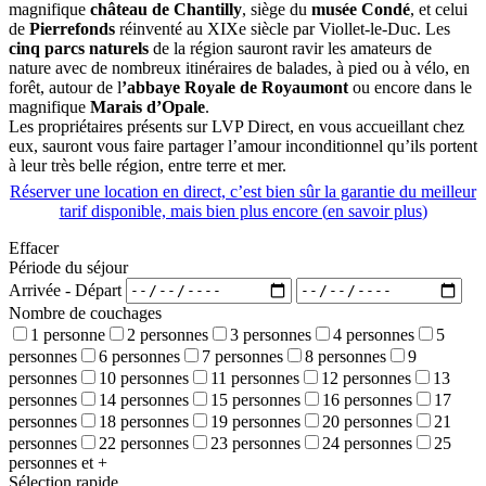
magnifique
château de Chantilly
, siège du
musée Condé
, et celui
de
Pierrefonds
réinventé au XIXe siècle par Viollet-le-Duc. Les
cinq parcs naturels
de la région sauront ravir les amateurs de
nature avec de nombreux itinéraires de balades, à pied ou à vélo, en
forêt, autour de l
’abbaye Royale de Royaumont
ou encore dans le
magnifique
Marais d’Opale
.
Les propriétaires présents sur LVP Direct, en vous accueillant chez
eux, sauront vous faire partager l’amour inconditionnel qu’ils portent
à leur très belle région, entre terre et mer.
Réserver une location en direct, c’est bien sûr la garantie du meilleur
tarif disponible, mais bien plus encore (
en savoir plus
)
Effacer
Période du séjour
Arrivée - Départ
Nombre de couchages
1 personne
2 personnes
3 personnes
4 personnes
5
personnes
6 personnes
7 personnes
8 personnes
9
personnes
10 personnes
11 personnes
12 personnes
13
personnes
14 personnes
15 personnes
16 personnes
17
personnes
18 personnes
19 personnes
20 personnes
21
personnes
22 personnes
23 personnes
24 personnes
25
personnes et +
Sélection rapide