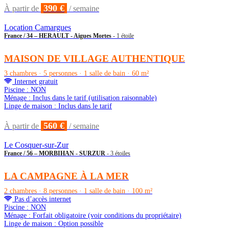
390 €
À partir de
/ semaine
Location Camargues
France / 34 – HERAULT - Aigues Mortes
- 1 étoile
MAISON DE VILLAGE AUTHENTIQUE
3 chambres · 5 personnes · 1 salle de bain · 60 m²
Internet gratuit
Piscine : NON
Ménage : Inclus dans le tarif (utilisation raisonnable)
Linge de maison : Inclus dans le tarif
560 €
À partir de
/ semaine
Le Cosquer-sur-Zur
France / 56 – MORBIHAN - SURZUR
- 3 étoiles
LA CAMPAGNE À LA MER
2 chambres · 8 personnes · 1 salle de bain · 100 m²
Pas d’accès internet
Piscine : NON
Ménage : Forfait obligatoire (voir conditions du propriétaire)
Linge de maison : Option possible