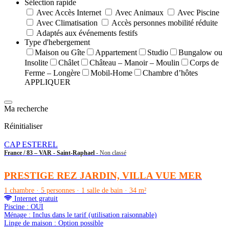
Sélection rapide
Avec Accès Internet
Avec Animaux
Avec Piscine
Avec Climatisation
Accès personnes mobilité réduite
Adaptés aux événements festifs
Type d'hebergement
Maison ou Gîte
Appartement
Studio
Bungalow ou
Insolite
Châlet
Château – Manoir – Moulin
Corps de
Ferme – Longère
Mobil-Home
Chambre d’hôtes
APPLIQUER
Ma recherche
Réinitialiser
CAP ESTEREL
France / 83 – VAR - Saint-Raphael
- Non classé
PRESTIGE REZ JARDIN, VILLA VUE MER
1 chambre · 5 personnes · 1 salle de bain · 34 m²
Internet gratuit
Piscine : OUI
Ménage : Inclus dans le tarif (utilisation raisonnable)
Linge de maison : Option possible