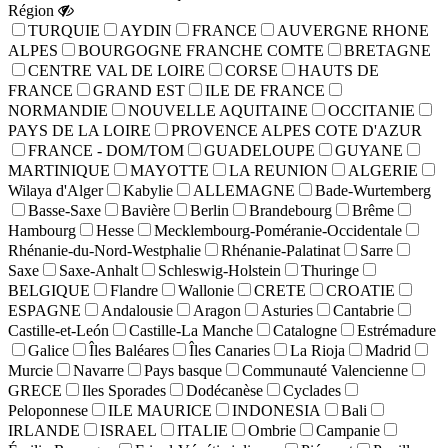
Région
TURQUIE
AYDIN
FRANCE
AUVERGNE RHONE
ALPES
BOURGOGNE FRANCHE COMTE
BRETAGNE
CENTRE VAL DE LOIRE
CORSE
HAUTS DE
FRANCE
GRAND EST
ILE DE FRANCE
NORMANDIE
NOUVELLE AQUITAINE
OCCITANIE
PAYS DE LA LOIRE
PROVENCE ALPES COTE D'AZUR
FRANCE - DOM/TOM
GUADELOUPE
GUYANE
MARTINIQUE
MAYOTTE
LA REUNION
ALGERIE
Wilaya d'Alger
Kabylie
ALLEMAGNE
Bade-Wurtemberg
Basse-Saxe
Bavière
Berlin
Brandebourg
Brême
Hambourg
Hesse
Mecklembourg-Poméranie-Occidentale
Rhénanie-du-Nord-Westphalie
Rhénanie-Palatinat
Sarre
Saxe
Saxe-Anhalt
Schleswig-Holstein
Thuringe
BELGIQUE
Flandre
Wallonie
CRETE
CROATIE
ESPAGNE
Andalousie
Aragon
Asturies
Cantabrie
Castille-et-León
Castille-La Manche
Catalogne
Estrémadure
Galice
Îles Baléares
Îles Canaries
La Rioja
Madrid
Murcie
Navarre
Pays basque
Communauté Valencienne
GRECE
Iles Sporades
Dodécanèse
Cyclades
Peloponnese
ILE MAURICE
INDONESIA
Bali
IRLANDE
ISRAEL
ITALIE
Ombrie
Campanie