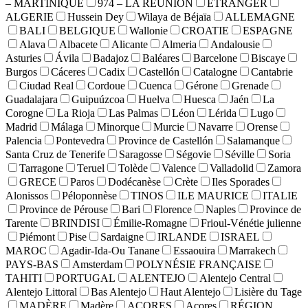
– MARTINIQUE
974 – LA REUNION
ETRANGER
ALGERIE
Hussein Dey
Wilaya de Béjaïa
ALLEMAGNE
BALI
BELGIQUE
Wallonie
CROATIE
ESPAGNE
Alava
Albacete
Alicante
Almeria
Andalousie
Asturies
Ávila
Badajoz
Baléares
Barcelone
Biscaye
Burgos
Cáceres
Cadix
Castellón
Catalogne
Cantabrie
Ciudad Real
Cordoue
Cuenca
Gérone
Grenade
Guadalajara
Guipuúzcoa
Huelva
Huesca
Jaén
La
Corogne
La Rioja
Las Palmas
Léon
Lérida
Lugo
Madrid
Málaga
Minorque
Murcie
Navarre
Orense
Palencia
Pontevedra
Province de Castellón
Salamanque
Santa Cruz de Tenerife
Saragosse
Ségovie
Séville
Soria
Tarragone
Teruel
Tolède
Valence
Valladolid
Zamora
GRECE
Paros
Dodécanèse
Crète
Iles Sporades
Alonissos
Péloponnèse
TINOS
ILE MAURICE
ITALIE
Province de Pérouse
Bari
Florence
Naples
Province de
Tarente
BRINDISI
Émilie-Romagne
Frioul-Vénétie julienne
Piémont
Pise
Sardaigne
IRLANDE
ISRAEL
MAROC
Agadir-Ida-Ou Tanane
Essaouira
Marrakech
PAYS-BAS
Amsterdam
POLYNÉSIE FRANÇAISE
TAHITI
PORTUGAL
ALENTEJO
Alentejo Central
Alentejo Littoral
Bas Alentejo
Haut Alentejo
Lisière du Tage
MADÈRE
Madère
AÇORES
Açores
RÉGION