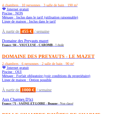
4 chambres · 10 personnes · 3 salle de bain · 190 m²
Internet gratuit
Piscine : NON
Ménage : Inclus dans le tarif (utilisation raisonnable)
Linge de maison : Inclus dans le tarif
455 €
À partir de
/ semaine
Domaine des Preyauts mazet
France / 84 – VAUCLUSE - CAROMB
- 1 étoile
DOMAINE DES PREYAUTS - LE MAZET
2 chambres · 6 personnes · 2 salle de bain · 90 m²
Internet gratuit
Piscine : OUI
Ménage : Forfait obligatoire (voir conditions du propriétaire)
Linge de maison : Option possible
1000 €
À partir de
/ semaine
Aux Charmes D'ici
France / 71 - SAÔNE-ET-LOIRE - Beaune
- Non classé