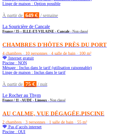
Linge de maison : Option possible
649 €
À partir de
/ semaine
La Souricière de Cancale
France / 35 – ILLE-ET-VILAINE - Cancale
- Non classé
CHAMBRES D'HÔTES PRÈS DU PORT
4 chambres · 10 personnes · 4 salle de bain · 100 m²
Internet gratuit
Piscine : NON
Ménage : Inclus dans le tarif (utilisation raisonnable)
Linge de maison : Inclus dans le tarif
75 €
À partir de
/ nuit
Le Rocher au Thym
France / 11 - AUDE - Limoux
- Non classé
AU CALME, VUE DÉGAGÉE.PISCINE
2 chambres · 3 personnes · 1 salle de bain · 55 m²
Pas d’accès internet
Piscine : OUI