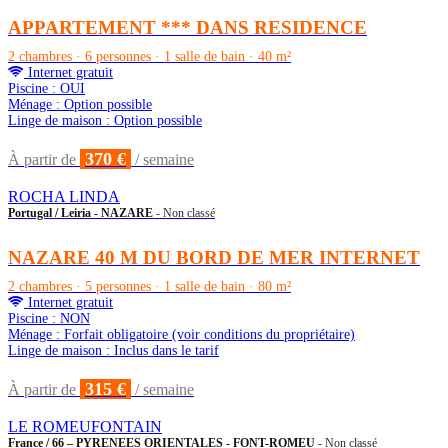
APPARTEMENT *** DANS RESIDENCE
2 chambres · 6 personnes · 1 salle de bain · 40 m²
Internet gratuit
Piscine : OUI
Ménage : Option possible
Linge de maison : Option possible
370 €
À partir de
/ semaine
ROCHA LINDA
Portugal / Leiria - NAZARE
- Non classé
NAZARE 40 M DU BORD DE MER INTERNET
2 chambres · 5 personnes · 1 salle de bain · 80 m²
Internet gratuit
Piscine : NON
Ménage : Forfait obligatoire (voir conditions du propriétaire)
Linge de maison : Inclus dans le tarif
315 €
À partir de
/ semaine
LE ROMEUFONTAIN
France / 66 – PYRENEES ORIENTALES - FONT-ROMEU
- Non classé