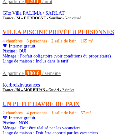
120 €
À partir de
/ nuit
Gîte Villa PALIMA / SARLAT
France / 24 – DORDOGNE - Souillac
- Non classé
VILLA PISCINE PRIVÉE 8 PERSONNES
4 chambres · 8 personnes · 2 salle de bain · 165 m²
Internet gratuit
Piscine : OUI
Ménage : Forfait obligatoire (voir conditions du propriétaire)
Linge de maison : Inclus dans le tarif
980 €
À partir de
/ semaine
Kerbreizhvacances
France / 56 – MORBIHAN - Guidel
- 2 étoiles
UN PETIT HAVRE DE PAIX
2 chambres · 4 personnes · 1 salle de bain · 57 m²
Internet gratuit
Piscine : NON
Ménage : Doit être réalisé par les vacanciers
Linge de maison : Doit être apporté par les vacanciers