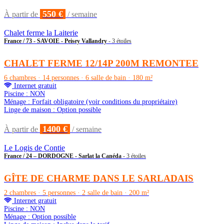
550 €
À partir de
/ semaine
Chalet ferme la Laiterie
France / 73 - SAVOIE - Peisey Vallandry
- 3 étoiles
CHALET FERME 12/14P 200M REMONTEE
6 chambres · 14 personnes · 6 salle de bain · 180 m²
Internet gratuit
Piscine : NON
Ménage : Forfait obligatoire (voir conditions du propriétaire)
Linge de maison : Option possible
1400 €
À partir de
/ semaine
Le Logis de Contie
France / 24 – DORDOGNE - Sarlat la Canéda
- 3 étoiles
GÎTE DE CHARME DANS LE SARLADAIS
2 chambres · 5 personnes · 2 salle de bain · 200 m²
Internet gratuit
Piscine : NON
Ménage : Option possible