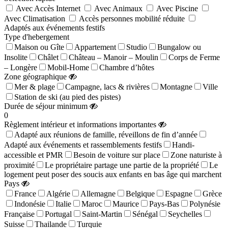
Avec Accès Internet
Avec Animaux
Avec Piscine
Avec Climatisation
Accès personnes mobilité réduite
Adaptés aux événements festifs
Type d'hebergement
Maison ou Gîte
Appartement
Studio
Bungalow ou
Insolite
Châlet
Château – Manoir – Moulin
Corps de Ferme
– Longère
Mobil-Home
Chambre d’hôtes
Zone géographique
Mer & plage
Campagne, lacs & rivières
Montagne
Ville
Station de ski (au pied des pistes)
Durée de séjour minimum
0
Règlement intérieur et informations importantes
Adapté aux réunions de famille, réveillons de fin d’année
Adapté aux événements et rassemblements festifs
Handi-
accessible et PMR
Besoin de voiture sur place
Zone naturiste à
proximité
Le propriétaire partage une partie de la propriété
Le
logement peut poser des soucis aux enfants en bas âge qui marchent
Pays
France
Algérie
Allemagne
Belgique
Espagne
Grèce
Indonésie
Italie
Maroc
Maurice
Pays-Bas
Polynésie
Française
Portugal
Saint-Martin
Sénégal
Seychelles
Suisse
Thailande
Turquie