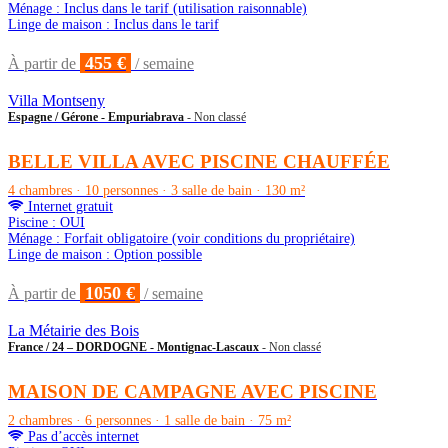
Ménage : Inclus dans le tarif (utilisation raisonnable)
Linge de maison : Inclus dans le tarif
455 €
À partir de
/ semaine
Villa Montseny
Espagne / Gérone - Empuriabrava
- Non classé
BELLE VILLA AVEC PISCINE CHAUFFÉE
4 chambres · 10 personnes · 3 salle de bain · 130 m²
Internet gratuit
Piscine : OUI
Ménage : Forfait obligatoire (voir conditions du propriétaire)
Linge de maison : Option possible
1050 €
À partir de
/ semaine
La Métairie des Bois
France / 24 – DORDOGNE - Montignac-Lascaux
- Non classé
MAISON DE CAMPAGNE AVEC PISCINE
2 chambres · 6 personnes · 1 salle de bain · 75 m²
Pas d’accès internet