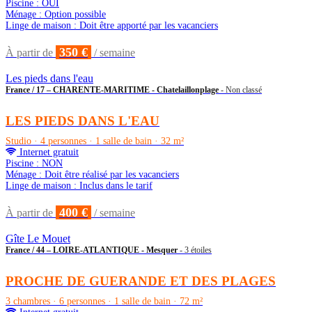
Piscine : OUI
Ménage : Option possible
Linge de maison : Doit être apporté par les vacanciers
350 €
À partir de
/ semaine
Les pieds dans l'eau
France / 17 – CHARENTE-MARITIME - Chatelaillonplage
- Non classé
LES PIEDS DANS L'EAU
Studio · 4 personnes · 1 salle de bain · 32 m²
Internet gratuit
Piscine : NON
Ménage : Doit être réalisé par les vacanciers
Linge de maison : Inclus dans le tarif
400 €
À partir de
/ semaine
Gîte Le Mouet
France / 44 – LOIRE-ATLANTIQUE - Mesquer
- 3 étoiles
PROCHE DE GUERANDE ET DES PLAGES
3 chambres · 6 personnes · 1 salle de bain · 72 m²