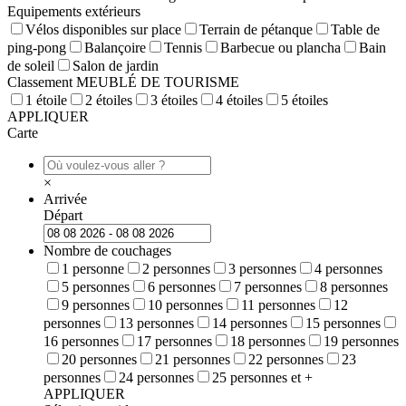
Equipements extérieurs
Vélos disponibles sur place
Terrain de pétanque
Table de
ping-pong
Balançoire
Tennis
Barbecue ou plancha
Bain
de soleil
Salon de jardin
Classement MEUBLÉ DE TOURISME
1 étoile
2 étoiles
3 étoiles
4 étoiles
5 étoiles
APPLIQUER
Carte
×
Arrivée
Départ
Nombre de couchages
1 personne
2 personnes
3 personnes
4 personnes
5 personnes
6 personnes
7 personnes
8 personnes
9 personnes
10 personnes
11 personnes
12
personnes
13 personnes
14 personnes
15 personnes
16 personnes
17 personnes
18 personnes
19 personnes
20 personnes
21 personnes
22 personnes
23
personnes
24 personnes
25 personnes et +
APPLIQUER