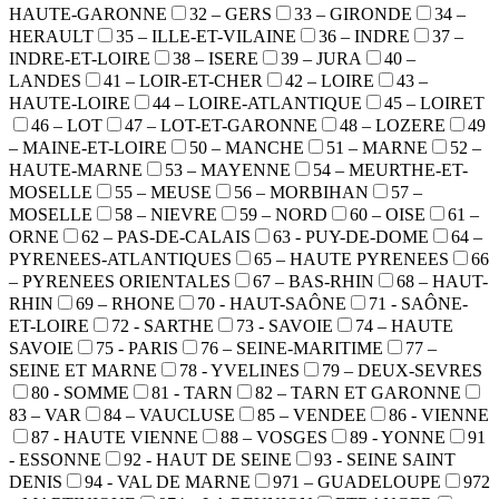
HAUTE-GARONNE
32 – GERS
33 – GIRONDE
34 –
HERAULT
35 – ILLE-ET-VILAINE
36 – INDRE
37 –
INDRE-ET-LOIRE
38 – ISERE
39 – JURA
40 –
LANDES
41 – LOIR-ET-CHER
42 – LOIRE
43 –
HAUTE-LOIRE
44 – LOIRE-ATLANTIQUE
45 – LOIRET
46 – LOT
47 – LOT-ET-GARONNE
48 – LOZERE
49
– MAINE-ET-LOIRE
50 – MANCHE
51 – MARNE
52 –
HAUTE-MARNE
53 – MAYENNE
54 – MEURTHE-ET-
MOSELLE
55 – MEUSE
56 – MORBIHAN
57 –
MOSELLE
58 – NIEVRE
59 – NORD
60 – OISE
61 –
ORNE
62 – PAS-DE-CALAIS
63 - PUY-DE-DOME
64 –
PYRENEES-ATLANTIQUES
65 – HAUTE PYRENEES
66
– PYRENEES ORIENTALES
67 – BAS-RHIN
68 – HAUT-
RHIN
69 – RHONE
70 - HAUT-SAÔNE
71 - SAÔNE-
ET-LOIRE
72 - SARTHE
73 - SAVOIE
74 – HAUTE
SAVOIE
75 - PARIS
76 – SEINE-MARITIME
77 –
SEINE ET MARNE
78 - YVELINES
79 – DEUX-SEVRES
80 - SOMME
81 - TARN
82 – TARN ET GARONNE
83 – VAR
84 – VAUCLUSE
85 – VENDEE
86 - VIENNE
87 - HAUTE VIENNE
88 – VOSGES
89 - YONNE
91
- ESSONNE
92 - HAUT DE SEINE
93 - SEINE SAINT
DENIS
94 - VAL DE MARNE
971 – GUADELOUPE
972