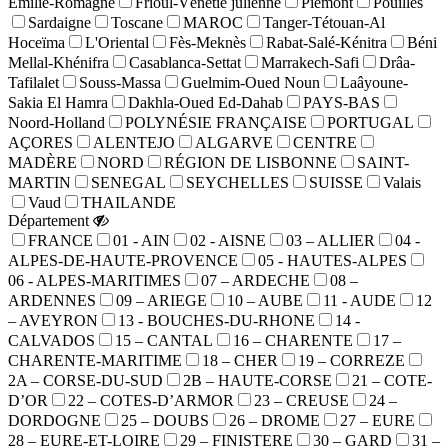
Émilie-Romagne
Frioul-Vénétie julienne
Piémont
Pouilles
Sardaigne
Toscane
MAROC
Tanger-Tétouan-Al
Hoceïma
L'Oriental
Fès-Meknès
Rabat-Salé-Kénitra
Béni
Mellal-Khénifra
Casablanca-Settat
Marrakech-Safi
Drâa-
Tafilalet
Souss-Massa
Guelmim-Oued Noun
Laâyoune-
Sakia El Hamra
Dakhla-Oued Ed-Dahab
PAYS-BAS
Noord-Holland
POLYNÉSIE FRANÇAISE
PORTUGAL
AÇORES
ALENTEJO
ALGARVE
CENTRE
MADÈRE
NORD
RÉGION DE LISBONNE
SAINT-
MARTIN
SENEGAL
SEYCHELLES
SUISSE
Valais
Vaud
THAILANDE
Département
FRANCE
01 - AIN
02 - AISNE
03 – ALLIER
04 -
ALPES-DE-HAUTE-PROVENCE
05 - HAUTES-ALPES
06 - ALPES-MARITIMES
07 – ARDECHE
08 –
ARDENNES
09 – ARIEGE
10 – AUBE
11 - AUDE
12
– AVEYRON
13 - BOUCHES-DU-RHONE
14 -
CALVADOS
15 – CANTAL
16 – CHARENTE
17 –
CHARENTE-MARITIME
18 – CHER
19 – CORREZE
2A – CORSE-DU-SUD
2B – HAUTE-CORSE
21 – COTE-
D’OR
22 – COTES-D’ARMOR
23 – CREUSE
24 –
DORDOGNE
25 – DOUBS
26 – DROME
27 – EURE
28 – EURE-ET-LOIRE
29 – FINISTERE
30 – GARD
31 –