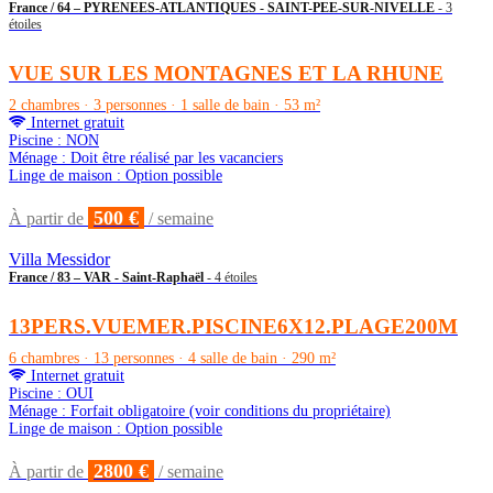
France / 64 – PYRENEES-ATLANTIQUES - SAINT-PEE-SUR-NIVELLE
- 3
étoiles
VUE SUR LES MONTAGNES ET LA RHUNE
2 chambres · 3 personnes · 1 salle de bain · 53 m²
Internet gratuit
Piscine : NON
Ménage : Doit être réalisé par les vacanciers
Linge de maison : Option possible
500 €
À partir de
/ semaine
Villa Messidor
France / 83 – VAR - Saint-Raphaël
- 4 étoiles
13PERS.VUEMER.PISCINE6X12.PLAGE200M
6 chambres · 13 personnes · 4 salle de bain · 290 m²
Internet gratuit
Piscine : OUI
Ménage : Forfait obligatoire (voir conditions du propriétaire)
Linge de maison : Option possible
2800 €
À partir de
/ semaine