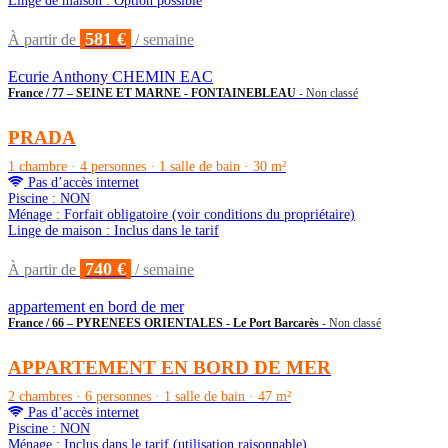
Linge de maison : Option possible
581 €
À partir de
/ semaine
Ecurie Anthony CHEMIN EAC
France / 77 – SEINE ET MARNE - FONTAINEBLEAU
- Non classé
PRADA
1 chambre · 4 personnes · 1 salle de bain · 30 m²
Pas d’accès internet
Piscine : NON
Ménage : Forfait obligatoire (voir conditions du propriétaire)
Linge de maison : Inclus dans le tarif
740 €
À partir de
/ semaine
appartement en bord de mer
France / 66 – PYRENEES ORIENTALES - Le Port Barcarès
- Non classé
APPARTEMENT EN BORD DE MER
2 chambres · 6 personnes · 1 salle de bain · 47 m²
Pas d’accès internet
Piscine : NON
Ménage : Inclus dans le tarif (utilisation raisonnable)