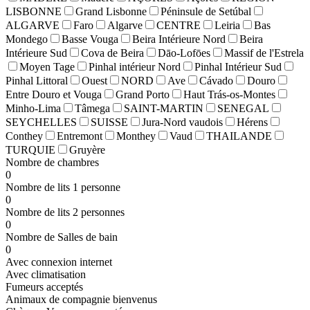
LISBONNE
Grand Lisbonne
Péninsule de Setúbal
ALGARVE
Faro
Algarve
CENTRE
Leiria
Bas
Mondego
Basse Vouga
Beira Intérieure Nord
Beira
Intérieure Sud
Cova de Beira
Dāo-Lofōes
Massif de l'Estrela
Moyen Tage
Pinhal intérieur Nord
Pinhal Intérieur Sud
Pinhal Littoral
Ouest
NORD
Ave
Cávado
Douro
Entre Douro et Vouga
Grand Porto
Haut Trás-os-Montes
Minho-Lima
Tâmega
SAINT-MARTIN
SENEGAL
SEYCHELLES
SUISSE
Jura-Nord vaudois
Hérens
Conthey
Entremont
Monthey
Vaud
THAILANDE
TURQUIE
Gruyère
Nombre de chambres
0
Nombre de lits 1 personne
0
Nombre de lits 2 personnes
0
Nombre de Salles de bain
0
Avec connexion internet
Avec climatisation
Fumeurs acceptés
Animaux de compagnie bienvenus