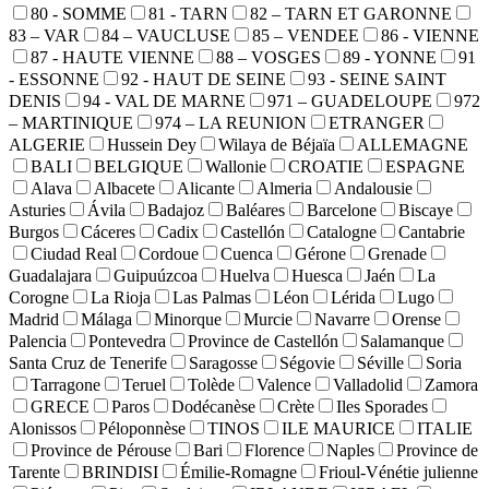
80 - SOMME
81 - TARN
82 – TARN ET GARONNE
83 – VAR
84 – VAUCLUSE
85 – VENDEE
86 - VIENNE
87 - HAUTE VIENNE
88 – VOSGES
89 - YONNE
91
- ESSONNE
92 - HAUT DE SEINE
93 - SEINE SAINT
DENIS
94 - VAL DE MARNE
971 – GUADELOUPE
972
– MARTINIQUE
974 – LA REUNION
ETRANGER
ALGERIE
Hussein Dey
Wilaya de Béjaïa
ALLEMAGNE
BALI
BELGIQUE
Wallonie
CROATIE
ESPAGNE
Alava
Albacete
Alicante
Almeria
Andalousie
Asturies
Ávila
Badajoz
Baléares
Barcelone
Biscaye
Burgos
Cáceres
Cadix
Castellón
Catalogne
Cantabrie
Ciudad Real
Cordoue
Cuenca
Gérone
Grenade
Guadalajara
Guipuúzcoa
Huelva
Huesca
Jaén
La
Corogne
La Rioja
Las Palmas
Léon
Lérida
Lugo
Madrid
Málaga
Minorque
Murcie
Navarre
Orense
Palencia
Pontevedra
Province de Castellón
Salamanque
Santa Cruz de Tenerife
Saragosse
Ségovie
Séville
Soria
Tarragone
Teruel
Tolède
Valence
Valladolid
Zamora
GRECE
Paros
Dodécanèse
Crète
Iles Sporades
Alonissos
Péloponnèse
TINOS
ILE MAURICE
ITALIE
Province de Pérouse
Bari
Florence
Naples
Province de
Tarente
BRINDISI
Émilie-Romagne
Frioul-Vénétie julienne