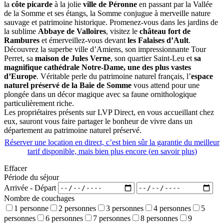
la
côte picarde
à la jolie
ville de Péronne
en passant par la Vallée
de la Somme et ses étangs, la Somme conjugue à merveille nature
sauvage et patrimoine historique. Promenez-vous dans les jardins de
la sublime
Abbaye de Valloires
, visitez le
château fort de
Rambures
et émerveillez-vous devant
les Falaises d’Ault
.
Découvrez la superbe ville d’Amiens, son impressionnante Tour
Perret, sa
maison de Jules Verne
, son quartier Saint-Leu et
sa
magnifique cathédrale Notre-Dame, une des plus vastes
d’Europe
. Véritable perle du patrimoine naturel français, l’
espace
naturel préservé de la Baie de Somme
vous attend pour une
plongée dans un décor magique avec sa faune ornithologique
particulièrement riche.
Les propriétaires présents sur LVP Direct, en vous accueillant chez
eux, sauront vous faire partager le bonheur de vivre dans un
département au patrimoine naturel préservé.
Réserver une location en direct, c’est bien sûr la garantie du meilleur
tarif disponible, mais bien plus encore (
en savoir plus
)
Effacer
Période du séjour
Arrivée - Départ
Nombre de couchages
1 personne
2 personnes
3 personnes
4 personnes
5
personnes
6 personnes
7 personnes
8 personnes
9