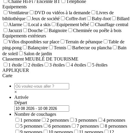
Chaine Hi-Fi / Enceinte BT
Téléphone
Equipements
Ventilateur
DVD ou vidéos à la demande
Livres de
bibliothèque
Jeux de société
Coffre-fort
Baby-foot
Billard
Alarme
Local a skis
Equipement bébé
Chauffage central
Jacuzzi
Douche
Baignoire
Cheminée ou poêle à bois
Equipements extérieurs
Vélos disponibles sur place
Terrain de pétanque
Table de
ping-pong
Balançoire
Tennis
Barbecue ou plancha
Bain
de soleil
Salon de jardin
Classement MEUBLÉ DE TOURISME
1 étoile
2 étoiles
3 étoiles
4 étoiles
5 étoiles
APPLIQUER
Carte
×
Arrivée
Départ
Nombre de couchages
1 personne
2 personnes
3 personnes
4 personnes
5 personnes
6 personnes
7 personnes
8 personnes
9 personnes
10 personnes
11 personnes
12