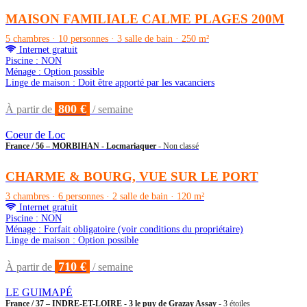
MAISON FAMILIALE CALME PLAGES 200M
5 chambres · 10 personnes · 3 salle de bain · 250 m²
Internet gratuit
Piscine : NON
Ménage : Option possible
Linge de maison : Doit être apporté par les vacanciers
800 €
À partir de
/ semaine
Coeur de Loc
France / 56 – MORBIHAN - Locmariaquer
- Non classé
CHARME & BOURG, VUE SUR LE PORT
3 chambres · 6 personnes · 2 salle de bain · 120 m²
Internet gratuit
Piscine : NON
Ménage : Forfait obligatoire (voir conditions du propriétaire)
Linge de maison : Option possible
710 €
À partir de
/ semaine
LE GUIMAPÉ
France / 37 – INDRE-ET-LOIRE - 3 le puy de Grazay Assay
- 3 étoiles