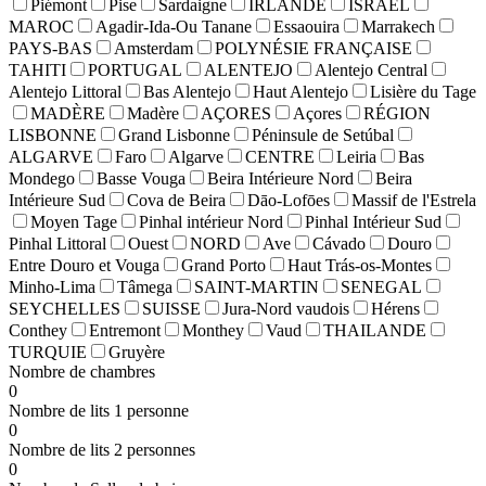
Piémont
Pise
Sardaigne
IRLANDE
ISRAEL
MAROC
Agadir-Ida-Ou Tanane
Essaouira
Marrakech
PAYS-BAS
Amsterdam
POLYNÉSIE FRANÇAISE
TAHITI
PORTUGAL
ALENTEJO
Alentejo Central
Alentejo Littoral
Bas Alentejo
Haut Alentejo
Lisière du Tage
MADÈRE
Madère
AÇORES
Açores
RÉGION
LISBONNE
Grand Lisbonne
Péninsule de Setúbal
ALGARVE
Faro
Algarve
CENTRE
Leiria
Bas
Mondego
Basse Vouga
Beira Intérieure Nord
Beira
Intérieure Sud
Cova de Beira
Dāo-Lofōes
Massif de l'Estrela
Moyen Tage
Pinhal intérieur Nord
Pinhal Intérieur Sud
Pinhal Littoral
Ouest
NORD
Ave
Cávado
Douro
Entre Douro et Vouga
Grand Porto
Haut Trás-os-Montes
Minho-Lima
Tâmega
SAINT-MARTIN
SENEGAL
SEYCHELLES
SUISSE
Jura-Nord vaudois
Hérens
Conthey
Entremont
Monthey
Vaud
THAILANDE
TURQUIE
Gruyère
Nombre de chambres
0
Nombre de lits 1 personne
0
Nombre de lits 2 personnes
0