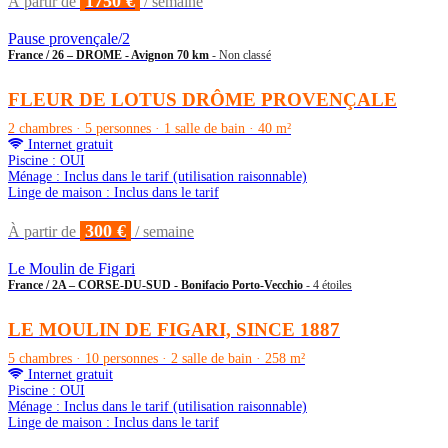
1750 €
À partir de
/ semaine
Pause provençale/2
France / 26 – DROME - Avignon 70 km
- Non classé
FLEUR DE LOTUS DRÔME PROVENÇALE
2 chambres · 5 personnes · 1 salle de bain · 40 m²
Internet gratuit
Piscine : OUI
Ménage : Inclus dans le tarif (utilisation raisonnable)
Linge de maison : Inclus dans le tarif
300 €
À partir de
/ semaine
Le Moulin de Figari
France / 2A – CORSE-DU-SUD - Bonifacio Porto-Vecchio
- 4 étoiles
LE MOULIN DE FIGARI, SINCE 1887
5 chambres · 10 personnes · 2 salle de bain · 258 m²
Internet gratuit
Piscine : OUI
Ménage : Inclus dans le tarif (utilisation raisonnable)
Linge de maison : Inclus dans le tarif