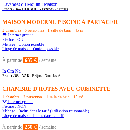
Lavandes du Moulin : Maison
France / 34 – HERAULT - Pézenas
- 3 étoiles
MAISON MODERNE PISCINE À PARTAGER
2 chambres · 6 personnes · 1 salle de bain · 45 m²
Internet gratuit
Piscine : OUI
Ménage : Option possible
Linge de maison : Option possible
685 €
À partir de
/ semaine
Ia Ora Na
France / 83 – VAR - Fréjus
- Non classé
CHAMBRE D'HÔTES AVEC CUISINETTE
1 chambre · 2 personnes · 1 salle de bain · 15 m²
Internet gratuit
Piscine : NON
Ménage : Inclus dans le tarif (utilisation raisonnable)
Linge de maison : Inclus dans le tarif
250 €
À partir de
/ semaine