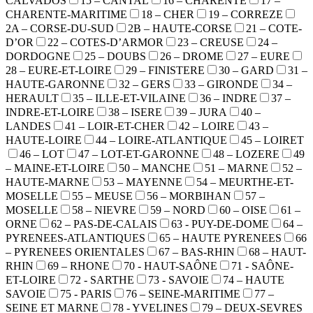
CALVADOS
15 – CANTAL
16 – CHARENTE
17 –
CHARENTE-MARITIME
18 – CHER
19 – CORREZE
2A – CORSE-DU-SUD
2B – HAUTE-CORSE
21 – COTE-
D’OR
22 – COTES-D’ARMOR
23 – CREUSE
24 –
DORDOGNE
25 – DOUBS
26 – DROME
27 – EURE
28 – EURE-ET-LOIRE
29 – FINISTERE
30 – GARD
31 –
HAUTE-GARONNE
32 – GERS
33 – GIRONDE
34 –
HERAULT
35 – ILLE-ET-VILAINE
36 – INDRE
37 –
INDRE-ET-LOIRE
38 – ISERE
39 – JURA
40 –
LANDES
41 – LOIR-ET-CHER
42 – LOIRE
43 –
HAUTE-LOIRE
44 – LOIRE-ATLANTIQUE
45 – LOIRET
46 – LOT
47 – LOT-ET-GARONNE
48 – LOZERE
49
– MAINE-ET-LOIRE
50 – MANCHE
51 – MARNE
52 –
HAUTE-MARNE
53 – MAYENNE
54 – MEURTHE-ET-
MOSELLE
55 – MEUSE
56 – MORBIHAN
57 –
MOSELLE
58 – NIEVRE
59 – NORD
60 – OISE
61 –
ORNE
62 – PAS-DE-CALAIS
63 - PUY-DE-DOME
64 –
PYRENEES-ATLANTIQUES
65 – HAUTE PYRENEES
66
– PYRENEES ORIENTALES
67 – BAS-RHIN
68 – HAUT-
RHIN
69 – RHONE
70 - HAUT-SAÔNE
71 - SAÔNE-
ET-LOIRE
72 - SARTHE
73 - SAVOIE
74 – HAUTE
SAVOIE
75 - PARIS
76 – SEINE-MARITIME
77 –
SEINE ET MARNE
78 - YVELINES
79 – DEUX-SEVRES