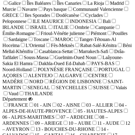
Galice
Îles Baléares
Îles Canaries
La Rioja
Madrid
Murcie
Navarre
Pays basque
Communauté Valencienne
GRECE
Iles Sporades
Dodécanèse
Cyclades
Peloponnese
ILE MAURICE
INDONESIA
Bali
IRLANDE
ISRAEL
ITALIE
Ombrie
Campanie
Émilie-Romagne
Frioul-Vénétie julienne
Piémont
Pouilles
Sardaigne
Toscane
MAROC
Tanger-Tétouan-Al
Hoceïma
L'Oriental
Fès-Meknès
Rabat-Salé-Kénitra
Béni
Mellal-Khénifra
Casablanca-Settat
Marrakech-Safi
Drâa-
Tafilalet
Souss-Massa
Guelmim-Oued Noun
Laâyoune-
Sakia El Hamra
Dakhla-Oued Ed-Dahab
PAYS-BAS
Noord-Holland
POLYNÉSIE FRANÇAISE
PORTUGAL
AÇORES
ALENTEJO
ALGARVE
CENTRE
MADÈRE
NORD
RÉGION DE LISBONNE
SAINT-
MARTIN
SENEGAL
SEYCHELLES
SUISSE
Valais
Vaud
THAILANDE
Département
FRANCE
01 - AIN
02 - AISNE
03 – ALLIER
04 -
ALPES-DE-HAUTE-PROVENCE
05 - HAUTES-ALPES
06 - ALPES-MARITIMES
07 – ARDECHE
08 –
ARDENNES
09 – ARIEGE
10 – AUBE
11 - AUDE
12
– AVEYRON
13 - BOUCHES-DU-RHONE
14 -