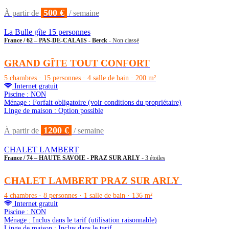
500 €
À partir de
/ semaine
La Bulle gîte 15 personnes
France / 62 – PAS-DE-CALAIS - Berck
- Non classé
GRAND GÎTE TOUT CONFORT
5 chambres · 15 personnes · 4 salle de bain · 200 m²
Internet gratuit
Piscine : NON
Ménage : Forfait obligatoire (voir conditions du propriétaire)
Linge de maison : Option possible
1200 €
À partir de
/ semaine
CHALET LAMBERT
France / 74 – HAUTE SAVOIE - PRAZ SUR ARLY
- 3 étoiles
CHALET LAMBERT PRAZ SUR ARLY
4 chambres · 8 personnes · 1 salle de bain · 136 m²
Internet gratuit
Piscine : NON
Ménage : Inclus dans le tarif (utilisation raisonnable)
Linge de maison : Inclus dans le tarif