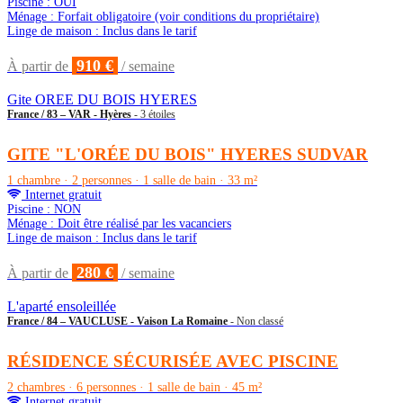
Piscine : OUI
Ménage : Forfait obligatoire (voir conditions du propriétaire)
Linge de maison : Inclus dans le tarif
910 €
À partir de
/ semaine
Gite OREE DU BOIS HYERES
France / 83 – VAR - Hyères
- 3 étoiles
GITE "L'ORÉE DU BOIS" HYERES SUDVAR
1 chambre · 2 personnes · 1 salle de bain · 33 m²
Internet gratuit
Piscine : NON
Ménage : Doit être réalisé par les vacanciers
Linge de maison : Inclus dans le tarif
280 €
À partir de
/ semaine
L'aparté ensoleillée
France / 84 – VAUCLUSE - Vaison La Romaine
- Non classé
RÉSIDENCE SÉCURISÉE AVEC PISCINE
2 chambres · 6 personnes · 1 salle de bain · 45 m²
Internet gratuit