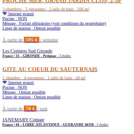
PROCHE MER, GRAND JARDIN CLOS, 2-5P
3 chambres · 5 personnes · 2 salle de bain · 108 m²
Internet gratuit
Piscine : NON
Ménage : Forfait obligatoire (voir conditions du propriétaire)
Linge de maison : Option possible
595 €
À partir de
/ semaine
Les Cerisiers Sud Gironde
France / 33 – GIRONDE - Preignac
- 3 étoiles
GITE AU COEUR DU SAUTERNAIS
1 chambre · 4 personnes · 1 salle de bain · 48 m²
Internet gratuit
Piscine : NON
Ménage : Option possible
Linge de maison : Option possible
70 €
À partir de
/ nuit
JANEMARY Cottage
France / 44 – LOIRE-ATLANTIQUE - GUERANDE 44350
- 2 étoiles