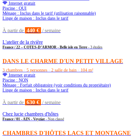
Internet gratuit
Piscine : OUI
Ménage : Inclus dans le tarif (utilisation raisonnable)
Linge de maison : Inclus dans le tarif
440 €
À partir de
/ semaine
L'atelier de la rivière
France / 22 – COTES-D’ARMOR - Belle isle en Terre
- 3 étoiles
DANS LE CHARME D'UN PETIT VILLAGE
3 chambres · 5 personnes · 2 salle de bain · 104 m²
Internet gratuit
Piscine : NON
Ménage : Forfait obligatoire (voir conditions du propriétaire)
Linge de maison : Inclus dans le tarif
630 €
À partir de
/ semaine
Chez lucie chambres d'hôtes
France / 01 - AIN - Veyziat
- Non classé
CHAMBRES D'HÔTES LACS ET MONTAGNE