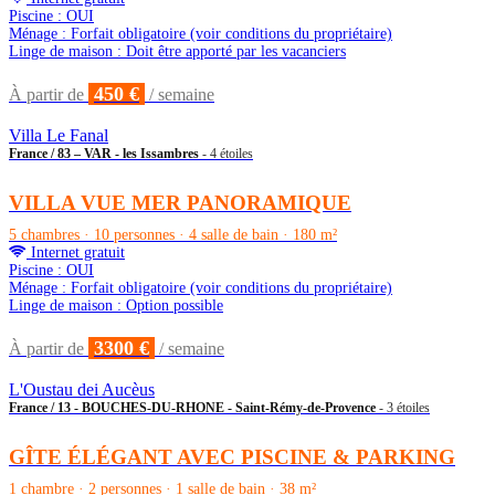
Piscine : OUI
Ménage : Forfait obligatoire (voir conditions du propriétaire)
Linge de maison : Doit être apporté par les vacanciers
450 €
À partir de
/ semaine
Villa Le Fanal
France / 83 – VAR - les Issambres
- 4 étoiles
VILLA VUE MER PANORAMIQUE
5 chambres · 10 personnes · 4 salle de bain · 180 m²
Internet gratuit
Piscine : OUI
Ménage : Forfait obligatoire (voir conditions du propriétaire)
Linge de maison : Option possible
3300 €
À partir de
/ semaine
L'Oustau dei Aucèus
France / 13 - BOUCHES-DU-RHONE - Saint-Rémy-de-Provence
- 3 étoiles
GÎTE ÉLÉGANT AVEC PISCINE & PARKING
1 chambre · 2 personnes · 1 salle de bain · 38 m²