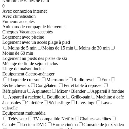
Nombre de Salles de bain
0
Avec connexion internet
Avec climatisation
Fumeurs acceptés
Animaux de compagnie bienvenus
Chèques Vacances acceptés
Logement avec piscine
Logement avec un accès plage à pied
Moins de 5 min
Moins de 15 min
Moins de 30 min
Moins de 60 min
Logement au pieds des pistes de ski
Ménage de fin de séjour inclus
Linge de maison inclus
Equipement électro-ménager
Plaque de cuisson
Micro-onde
Radio réveil
Four
Sèche-cheveux
Congélateur
Fer et table à repasser
Réfrigérateur
Aspirateur
Mixer / Blender
Appareil à fondue
Appareil à raclette
Bouilloire
Grille-pain
Machine à café
à capsules
Cafetière
Sèche-linge
Lave-linge
Lave-
vaisselle
Equipement multimédia
Téléviseur
TV compatible Netflix
Chaines satellites
Canal+
Lecteur DVD
Home cinéma
Console de jeux vidéo