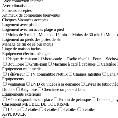
Avec connexion internet
Avec climatisation
Fumeurs acceptés
Animaux de compagnie bienvenus
Chèques Vacances acceptés
Logement avec piscine
Logement avec un accès plage à pied
Moins de 5 min
Moins de 15 min
Moins de 30 min
Moins 
Logement au pieds des pistes de ski
Ménage de fin de séjour inclus
Linge de maison inclus
Equipement électro-ménager
Plaque de cuisson
Micro-onde
Radio réveil
Four
Sèche-
Bouilloire
Grille-pain
Machine à café à capsules
Cafetière
Equipement multimédia
Téléviseur
TV compatible Netflix
Chaines satellites
Canal
Equipements
Ventilateur
DVD ou vidéos à la demande
Livres de bibliothè
Douche
Baignoire
Cheminée ou poêle à bois
Equipements extérieurs
Vélos disponibles sur place
Terrain de pétanque
Table de pin
Classement MEUBLÉ DE TOURISME
1 étoile
2 étoiles
3 étoiles
4 étoiles
5 étoiles
APPLIQUER