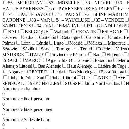
56 – MORBIHAN
57 – MOSELLE
58 – NIEVRE
59 –
HAUTE PYRENEES
66 – PYRENEES ORIENTALES
67 –
74 – HAUTE SAVOIE
75 - PARIS
76 – SEINE-MARITIM
GARONNE
83 – VAR
84 – VAUCLUSE
85 – VENDEE
SAINT DENIS
94 - VAL DE MARNE
971 – GUADELOUPE
BALI
BELGIQUE
Wallonie
CROATIE
ESPAGNE
Cáceres
Cadix
Castellón
Catalogne
Cantabrie
Ciudad Re
Palmas
Léon
Lérida
Lugo
Madrid
Málaga
Minorque
Ségovie
Séville
Soria
Tarragone
Teruel
Tolède
Valenc
MAURICE
ITALIE
Province de Pérouse
Bari
Florence
ISRAEL
MAROC
Agadir-Ida-Ou Tanane
Essaouira
Marra
Alentejo Littoral
Bas Alentejo
Haut Alentejo
Lisière du Tage
Algarve
CENTRE
Leiria
Bas Mondego
Basse Vouga
Pinhal Intérieur Sud
Pinhal Littoral
Ouest
NORD
Ave
SENEGAL
SEYCHELLES
SUISSE
Jura-Nord vaudois
H
Nombre de chambres
0
Nombre de lits 1 personne
0
Nombre de lits 2 personnes
0
Nombre de Salles de bain
0