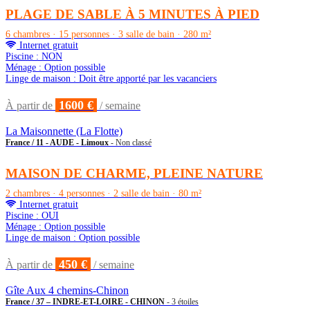
PLAGE DE SABLE À 5 MINUTES À PIED
6 chambres · 15 personnes · 3 salle de bain · 280 m²
Internet gratuit
Piscine : NON
Ménage : Option possible
Linge de maison : Doit être apporté par les vacanciers
1600 €
À partir de
/ semaine
La Maisonnette (La Flotte)
France / 11 - AUDE - Limoux
- Non classé
MAISON DE CHARME, PLEINE NATURE
2 chambres · 4 personnes · 2 salle de bain · 80 m²
Internet gratuit
Piscine : OUI
Ménage : Option possible
Linge de maison : Option possible
450 €
À partir de
/ semaine
Gîte Aux 4 chemins-Chinon
France / 37 – INDRE-ET-LOIRE - CHINON
- 3 étoiles