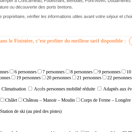
e Quimper à Concarneau, Fouesnant, Bénodet, Pont-Aven, Douarnenez o
ature ou découverte des ports bretons.
propriétaire, vérifier les informations utiles avant votre séjour et c
ans le Finistère, c’est profiter du meilleur tarif disponible :
onnes
6 personnes
7 personnes
8 personnes
9 personnes
10
sonnes
19 personnes
20 personnes
21 personnes
22 personnes
 Climatisation
Accès personnes mobilité réduite
Adaptés aux év
Châlet
Château – Manoir – Moulin
Corps de Ferme – Longère
Station de ski (au pied des pistes)