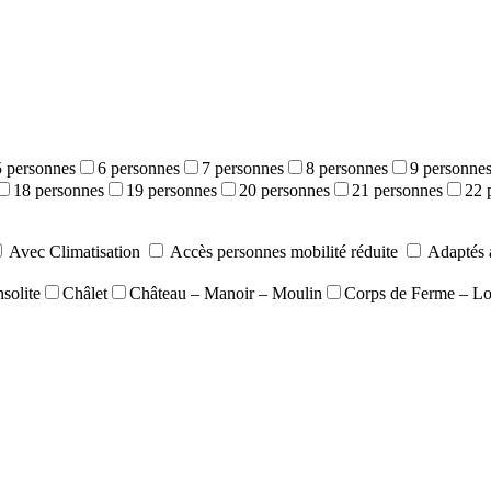
5 personnes
6 personnes
7 personnes
8 personnes
9 personne
18 personnes
19 personnes
20 personnes
21 personnes
22 
Avec Climatisation
Accès personnes mobilité réduite
Adaptés 
solite
Châlet
Château – Manoir – Moulin
Corps de Ferme – L