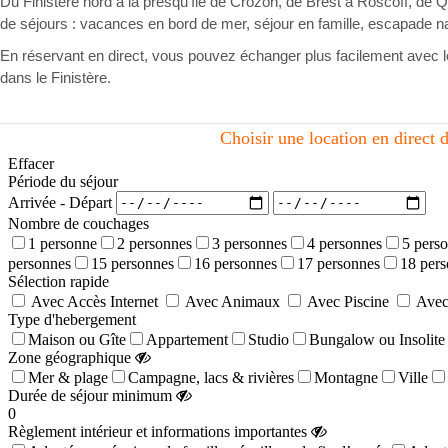
Du Finistère nord à la presqu’île de Crozon, de Brest à Roscoff, d
de séjours : vacances en bord de mer, séjour en famille, escapade n
En réservant en direct, vous pouvez échanger plus facilement avec le 
dans le Finistère.
Choisir une location en direct d
Effacer
Période du séjour
Arrivée - Départ
Nombre de couchages
1 personne
2 personnes
3 personnes
4 personnes
5 pers
personnes
15 personnes
16 personnes
17 personnes
18 per
Sélection rapide
Avec Accès Internet
Avec Animaux
Avec Piscine
Avec
Type d'hebergement
Maison ou Gîte
Appartement
Studio
Bungalow ou Insolite
Zone géographique
Mer & plage
Campagne, lacs & rivières
Montagne
Ville
Durée de séjour minimum
0
Règlement intérieur et informations importantes