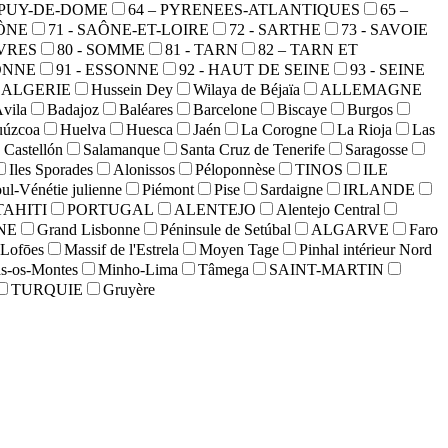
- PUY-DE-DOME
64 – PYRENEES-ATLANTIQUES
65 –
AÔNE
71 - SAÔNE-ET-LOIRE
72 - SARTHE
73 - SAVOIE
EVRES
80 - SOMME
81 - TARN
82 – TARN ET
YONNE
91 - ESSONNE
92 - HAUT DE SEINE
93 - SEINE
ALGERIE
Hussein Dey
Wilaya de Béjaïa
ALLEMAGNE
vila
Badajoz
Baléares
Barcelone
Biscaye
Burgos
uúzcoa
Huelva
Huesca
Jaén
La Corogne
La Rioja
Las
 Castellón
Salamanque
Santa Cruz de Tenerife
Saragosse
Iles Sporades
Alonissos
Péloponnèse
TINOS
ILE
oul-Vénétie julienne
Piémont
Pise
Sardaigne
IRLANDE
TAHITI
PORTUGAL
ALENTEJO
Alentejo Central
NE
Grand Lisbonne
Péninsule de Setúbal
ALGARVE
Faro
Lofōes
Massif de l'Estrela
Moyen Tage
Pinhal intérieur Nord
ás-os-Montes
Minho-Lima
Tâmega
SAINT-MARTIN
TURQUIE
Gruyère