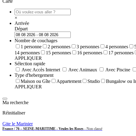
Carte
×
Arrivée
Départ
Nombre de couchages
1 personne
2 personnes
3 personnes
4 personnes
14 personnes
15 personnes
16 personnes
17 personnes
APPLIQUER
Sélection rapide
Avec Accès Internet
Avec Animaux
Avec Piscine
Type d'hebergement
Maison ou Gîte
Appartement
Studio
Bungalow ou In
APPLIQUER
Ma recherche
Réinitialiser
Gite le Marinier
France / 76 – SEINE-MARITIME - Veules les Roses
- Non classé