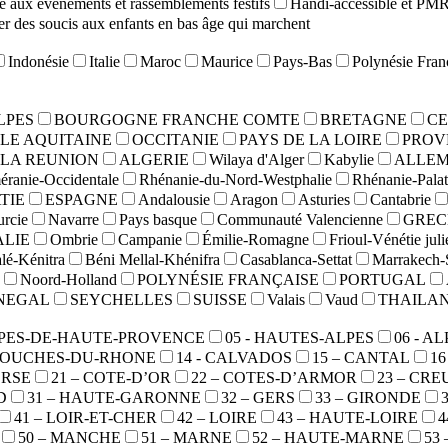
 aux événements et rassemblements festifs
Handi-accessible et PM
r des soucis aux enfants en bas âge qui marchent
Indonésie
Italie
Maroc
Maurice
Pays-Bas
Polynésie Fran
LPES
BOURGOGNE FRANCHE COMTE
BRETAGNE
CE
LE AQUITAINE
OCCITANIE
PAYS DE LA LOIRE
PROV
LA REUNION
ALGERIE
Wilaya d'Alger
Kabylie
ALLE
ranie-Occidentale
Rhénanie-du-Nord-Westphalie
Rhénanie-Palat
TIE
ESPAGNE
Andalousie
Aragon
Asturies
Cantabrie
rcie
Navarre
Pays basque
Communauté Valencienne
GREC
ALIE
Ombrie
Campanie
Émilie-Romagne
Frioul-Vénétie jul
lé-Kénitra
Béni Mellal-Khénifra
Casablanca-Settat
Marrakech-
Noord-Holland
POLYNÉSIE FRANÇAISE
PORTUGAL
NEGAL
SEYCHELLES
SUISSE
Valais
Vaud
THAILA
ALPES-DE-HAUTE-PROVENCE
05 - HAUTES-ALPES
06 - A
 BOUCHES-DU-RHONE
14 - CALVADOS
15 – CANTAL
1
ORSE
21 – COTE-D’OR
22 – COTES-D’ARMOR
23 – CRE
D
31 – HAUTE-GARONNE
32 – GERS
33 – GIRONDE
41 – LOIR-ET-CHER
42 – LOIRE
43 – HAUTE-LOIRE
4
50 – MANCHE
51 – MARNE
52 – HAUTE-MARNE
53