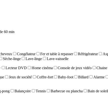
de 60 min
cheveux
Congélateur
Fer et table à repasser
Réfrigérateur
Asp
Sèche-linge
Lave-linge
Lave-vaisselle
+
Lecteur DVD
Home cinéma
Console de jeux vidéo
Chaine 
que
Jeux de société
Coffre-fort
Baby-foot
Billard
Alarme
g-pong
Balançoire
Tennis
Barbecue ou plancha
Bain de solei