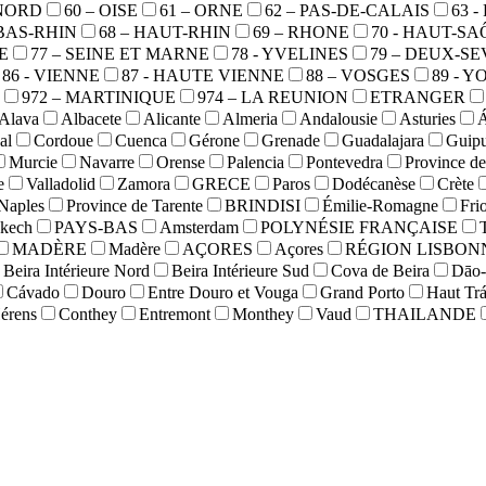
 NORD
60 – OISE
61 – ORNE
62 – PAS-DE-CALAIS
63 
 BAS-RHIN
68 – HAUT-RHIN
69 – RHONE
70 - HAUT-S
E
77 – SEINE ET MARNE
78 - YVELINES
79 – DEUX-S
86 - VIENNE
87 - HAUTE VIENNE
88 – VOSGES
89 - 
972 – MARTINIQUE
974 – LA REUNION
ETRANGER
Alava
Albacete
Alicante
Almeria
Andalousie
Asturies
Á
al
Cordoue
Cuenca
Gérone
Grenade
Guadalajara
Guip
Murcie
Navarre
Orense
Palencia
Pontevedra
Province de
e
Valladolid
Zamora
GRECE
Paros
Dodécanèse
Crète
Naples
Province de Tarente
BRINDISI
Émilie-Romagne
Fri
kech
PAYS-BAS
Amsterdam
POLYNÉSIE FRANÇAISE
MADÈRE
Madère
AÇORES
Açores
RÉGION LISBON
Beira Intérieure Nord
Beira Intérieure Sud
Cova de Beira
Dāo-
Cávado
Douro
Entre Douro et Vouga
Grand Porto
Haut Tr
érens
Conthey
Entremont
Monthey
Vaud
THAILANDE