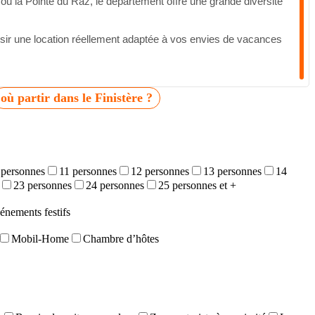
u la Pointe du Raz, le département offre une grande diversité
hoisir une location réellement adaptée à vos envies de vacances
où partir dans le Finistère ?
 personnes
11 personnes
12 personnes
13 personnes
14
23 personnes
24 personnes
25 personnes et +
énements festifs
Mobil-Home
Chambre d’hôtes