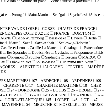
R
Besoin de voiture sur place
Zone naturiste à proximité
Le
çaise
Portugal
Saint-Martin
Sénégal
Seychelles
Suisse
NTRE VAL DE LOIRE
CORSE
HAUTS DE FRANCE
ENCE ALPES COTE D'AZUR
FRANCE - DOM/TOM
MAGNE
Bade-Wurtemberg
Basse-Saxe
Bavière
Berlin
inat
Sarre
Saxe
Saxe-Anhalt
Schleswig-Holstein
Castille-et-León
Castille-La Manche
Catalogne
Estrémadure
E
Iles Sporades
Dodécanèse
Cyclades
Peloponnese
ILE
ienne
Piémont
Pouilles
Sardaigne
Toscane
MAROC
Safi
Drâa-Tafilalet
Souss-Massa
Guelmim-Oued Noun
AÇORES
ALENTEJO
ALGARVE
CENTRE
MADÈRE
NDE
LPES-MARITIMES
07 – ARDECHE
08 – ARDENNES
09 –
6 – CHARENTE
17 – CHARENTE-MARITIME
18 – CHER
USE
24 – DORDOGNE
25 – DOUBS
26 – DROME
27 –
34 – HERAULT
35 – ILLE-ET-VILAINE
36 – INDRE
37 –
4 – LOIRE-ATLANTIQUE
45 – LOIRET
46 – LOT
47 –
 – MAYENNE
54 – MEURTHE-ET-MOSELLE
55 – MEUSE