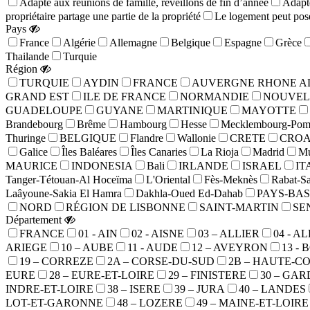
Adapté aux réunions de famille, réveillons de fin d’année
Adapté
propriétaire partage une partie de la propriété
Le logement peut pose
Pays
France
Algérie
Allemagne
Belgique
Espagne
Grèce
Thailande
Turquie
Région
TURQUIE
AYDIN
FRANCE
AUVERGNE RHONE A
GRAND EST
ILE DE FRANCE
NORMANDIE
NOUVEL
GUADELOUPE
GUYANE
MARTINIQUE
MAYOTTE
Brandebourg
Brême
Hambourg
Hesse
Mecklembourg-Pomé
Thuringe
BELGIQUE
Flandre
Wallonie
CRETE
CROA
Galice
Îles Baléares
Îles Canaries
La Rioja
Madrid
Mu
MAURICE
INDONESIA
Bali
IRLANDE
ISRAEL
IT
Tanger-Tétouan-Al Hoceïma
L'Oriental
Fès-Meknès
Rabat-Sa
Laâyoune-Sakia El Hamra
Dakhla-Oued Ed-Dahab
PAYS-BAS
NORD
RÉGION DE LISBONNE
SAINT-MARTIN
SE
Département
FRANCE
01 - AIN
02 - AISNE
03 – ALLIER
04 - 
ARIEGE
10 – AUBE
11 - AUDE
12 – AVEYRON
13 -
19 – CORREZE
2A – CORSE-DU-SUD
2B – HAUTE-C
EURE
28 – EURE-ET-LOIRE
29 – FINISTERE
30 – GAR
INDRE-ET-LOIRE
38 – ISERE
39 – JURA
40 – LANDES
LOT-ET-GARONNE
48 – LOZERE
49 – MAINE-ET-LOIRE