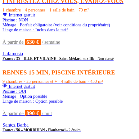
FINI RESTEZ CHEZ VOUS, ÉVADEZ-VOUS
1 chambre · 4 personnes · 1 salle de bain · 70 m²
Internet gratuit
Piscine : NON
Ménage : Forfait obligatoire (voir conditions du propriétaire)
Linge de maison : Inclus dans le tarif
630 €
À partir de
/ semaine
Lafamosia
France / 35 – ILLE-ET-VILAINE - Saint-Médard-sur-Ille
- Non classé
RENNES 15 MIN, PISCINE INTÉRIEURE
9 chambres · 25 personnes et + · 4 salle de bain · 450 m²
Internet gratuit
Piscine : OUI
Ménage : Option possible
Linge de maison : Option possible
890 €
À partir de
/ nuit
Santez Barba
France / 56 – MORBIHAN - Plouharnel
- 2 étoiles