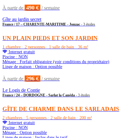
490 €
À partir de
/ semaine
Gîte au jardin secret
France / 17 – CHARENTE-MARITIME - Jonzac
- 3 étoiles
UN PLAIN PIEDS ET SON JARDIN
1 chambre · 2 personnes · 1 salle de bain · 36 m²
Internet gratuit
Piscine : NON
Ménage : Forfait obligatoire (voir conditions du propriétaire)
Linge de maison : Option possible
296 €
À partir de
/ semaine
Le Logis de Contie
France / 24 – DORDOGNE - Sarlat la Canéda
- 3 étoiles
GÎTE DE CHARME DANS LE SARLADAIS
2 chambres · 5 personnes · 2 salle de bain · 200 m²
Internet gratuit
Piscine : NON
Ménage : Option possible
Linge de maison : Inclus dans le tarif