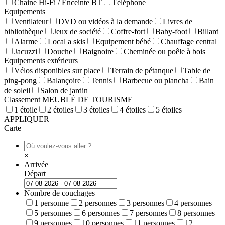
Chaine Hi-Fi / Enceinte BT
Téléphone
Equipements
Ventilateur
DVD ou vidéos à la demande
Livres de
bibliothèque
Jeux de société
Coffre-fort
Baby-foot
Billard
Alarme
Local a skis
Equipement bébé
Chauffage central
Jacuzzi
Douche
Baignoire
Cheminée ou poêle à bois
Equipements extérieurs
Vélos disponibles sur place
Terrain de pétanque
Table de
ping-pong
Balançoire
Tennis
Barbecue ou plancha
Bain
de soleil
Salon de jardin
Classement MEUBLÉ DE TOURISME
1 étoile
2 étoiles
3 étoiles
4 étoiles
5 étoiles
APPLIQUER
Carte
×
Arrivée
Départ
Nombre de couchages
1 personne
2 personnes
3 personnes
4 personnes
5 personnes
6 personnes
7 personnes
8 personnes
9 personnes
10 personnes
11 personnes
12