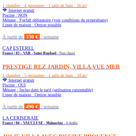
1 chambre · 4 personnes · 1 salle de bain · 56 m²
Internet gratuit
Piscine : NON
Ménage : Forfait obligatoire (voir conditions du propriétaire)
Linge de maison : Option possible
330 €
À partir de
/ semaine
CAP ESTEREL
France / 83 – VAR - Saint-Raphael
- Non classé
PRESTIGE REZ JARDIN, VILLA VUE MER
1 chambre · 5 personnes · 1 salle de bain · 34 m²
Internet gratuit
Piscine : OUI
Ménage : Inclus dans le tarif (utilisation raisonnable)
Linge de maison : Option possible
490 €
À partir de
/ semaine
LA CERISERAIE
France / 84 – VAUCLUSE - Malaucène
- 4 étoiles