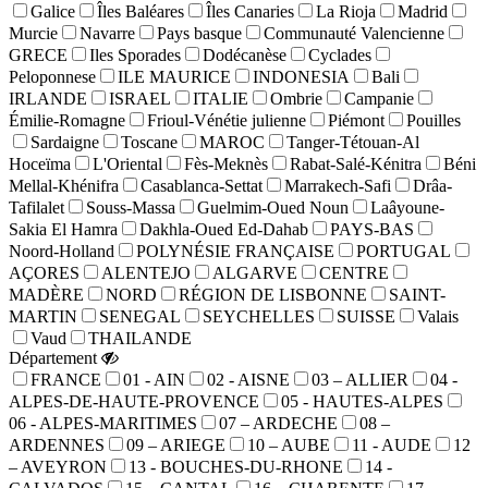
Galice
Îles Baléares
Îles Canaries
La Rioja
Madrid
Murcie
Navarre
Pays basque
Communauté Valencienne
GRECE
Iles Sporades
Dodécanèse
Cyclades
Peloponnese
ILE MAURICE
INDONESIA
Bali
IRLANDE
ISRAEL
ITALIE
Ombrie
Campanie
Émilie-Romagne
Frioul-Vénétie julienne
Piémont
Pouilles
Sardaigne
Toscane
MAROC
Tanger-Tétouan-Al
Hoceïma
L'Oriental
Fès-Meknès
Rabat-Salé-Kénitra
Béni
Mellal-Khénifra
Casablanca-Settat
Marrakech-Safi
Drâa-
Tafilalet
Souss-Massa
Guelmim-Oued Noun
Laâyoune-
Sakia El Hamra
Dakhla-Oued Ed-Dahab
PAYS-BAS
Noord-Holland
POLYNÉSIE FRANÇAISE
PORTUGAL
AÇORES
ALENTEJO
ALGARVE
CENTRE
MADÈRE
NORD
RÉGION DE LISBONNE
SAINT-
MARTIN
SENEGAL
SEYCHELLES
SUISSE
Valais
Vaud
THAILANDE
Département
FRANCE
01 - AIN
02 - AISNE
03 – ALLIER
04 -
ALPES-DE-HAUTE-PROVENCE
05 - HAUTES-ALPES
06 - ALPES-MARITIMES
07 – ARDECHE
08 –
ARDENNES
09 – ARIEGE
10 – AUBE
11 - AUDE
12
– AVEYRON
13 - BOUCHES-DU-RHONE
14 -