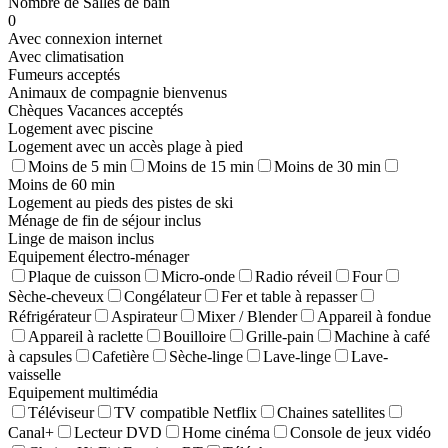
Nombre de Salles de bain
0
Avec connexion internet
Avec climatisation
Fumeurs acceptés
Animaux de compagnie bienvenus
Chèques Vacances acceptés
Logement avec piscine
Logement avec un accès plage à pied
Moins de 5 min
Moins de 15 min
Moins de 30 min
Moins de 60 min
Logement au pieds des pistes de ski
Ménage de fin de séjour inclus
Linge de maison inclus
Equipement électro-ménager
Plaque de cuisson
Micro-onde
Radio réveil
Four
Sèche-cheveux
Congélateur
Fer et table à repasser
Réfrigérateur
Aspirateur
Mixer / Blender
Appareil à fondue
Appareil à raclette
Bouilloire
Grille-pain
Machine à café
à capsules
Cafetière
Sèche-linge
Lave-linge
Lave-
vaisselle
Equipement multimédia
Téléviseur
TV compatible Netflix
Chaines satellites
Canal+
Lecteur DVD
Home cinéma
Console de jeux vidéo