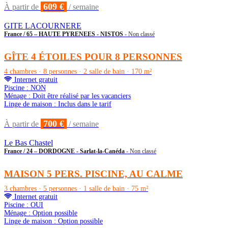
609 €
À partir de
/ semaine
GITE LACOURNERE
France / 65 – HAUTE PYRENEES - NISTOS
- Non classé
GÎTE 4 ÉTOILES POUR 8 PERSONNES
4 chambres · 8 personnes · 2 salle de bain · 170 m²
Internet gratuit
Piscine : NON
Ménage : Doit être réalisé par les vacanciers
Linge de maison : Inclus dans le tarif
700 €
À partir de
/ semaine
Le Bas Chastel
France / 24 – DORDOGNE - Sarlat-la-Canéda
- Non classé
MAISON 5 PERS. PISCINE, AU CALME
3 chambres · 5 personnes · 1 salle de bain · 75 m²
Internet gratuit
Piscine : OUI
Ménage : Option possible
Linge de maison : Option possible