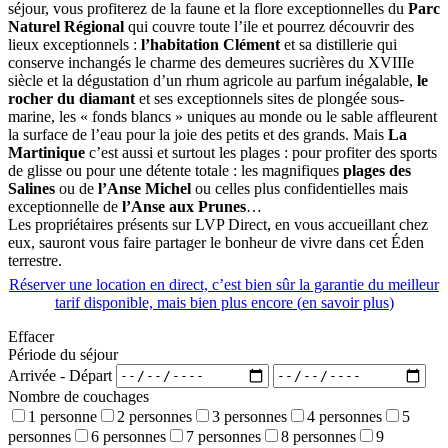
séjour, vous profiterez de la faune et la flore exceptionnelles du
Parc
Naturel Régional
qui couvre toute l’ile et pourrez découvrir des
lieux exceptionnels :
l’habitation Clément
et sa distillerie qui
conserve inchangés le charme des demeures sucrières du XVIIIe
siècle et la dégustation d’un rhum agricole au parfum inégalable,
le
rocher du diamant
et ses exceptionnels sites de plongée sous-
marine, les « fonds blancs » uniques au monde ou le sable affleurent
la surface de l’eau pour la joie des petits et des grands. Mais
La
Martinique
c’est aussi et surtout les plages : pour profiter des sports
de glisse ou pour une détente totale : les magnifiques
plages des
Salines
ou de
l’Anse Michel
ou celles plus confidentielles mais
exceptionnelle de
l’Anse aux Prunes
…
Les propriétaires présents sur LVP Direct, en vous accueillant chez
eux, sauront vous faire partager le bonheur de vivre dans cet Éden
terrestre.
Réserver une location en direct, c’est bien sûr la garantie du meilleur
tarif disponible, mais bien plus encore (
en savoir plus
)
Effacer
Période du séjour
Arrivée - Départ
Nombre de couchages
1 personne
2 personnes
3 personnes
4 personnes
5
personnes
6 personnes
7 personnes
8 personnes
9