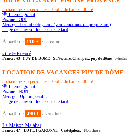
JOLIE VILLA AVEC PISCINE PROVENCE
3 chambres · 7 personnes · 2 salle de bain · 100 m²
Internet gratuit
Piscine : OUI
Ménage : Forfait obligatoire (voir conditions du propriétaire)
Linge de maison : Inclus dans le tarif
110 €
À partir de
/ semaine
Gîte le Prieuré
France / 63 - PUY-DE-DOME - St Nectaire, Champeix, puy de dôme
- 3 étoiles
LOCATION DE VACANCES PUY DE DÔME
3 chambres · 6 personnes · 2 salle de bain · 100 m²
Internet gratuit
Piscine : NON
Ménage : Option possible
Linge de maison : Inclus dans le tarif
490 €
À partir de
/ semaine
La Maison Malabar
France / 47 – LOT-ET-GARONNE - Casteljaloux
- Non classé