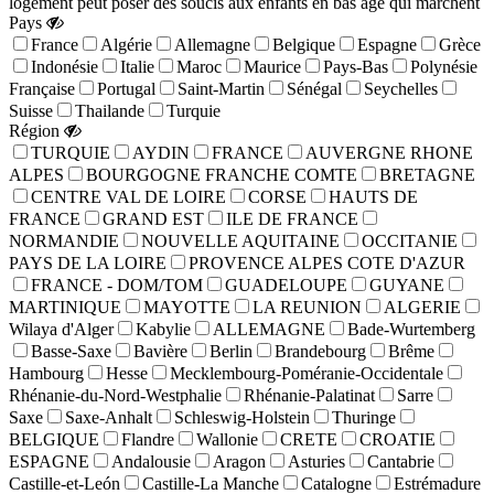
logement peut poser des soucis aux enfants en bas âge qui marchent
Pays
France
Algérie
Allemagne
Belgique
Espagne
Grèce
Indonésie
Italie
Maroc
Maurice
Pays-Bas
Polynésie
Française
Portugal
Saint-Martin
Sénégal
Seychelles
Suisse
Thailande
Turquie
Région
TURQUIE
AYDIN
FRANCE
AUVERGNE RHONE
ALPES
BOURGOGNE FRANCHE COMTE
BRETAGNE
CENTRE VAL DE LOIRE
CORSE
HAUTS DE
FRANCE
GRAND EST
ILE DE FRANCE
NORMANDIE
NOUVELLE AQUITAINE
OCCITANIE
PAYS DE LA LOIRE
PROVENCE ALPES COTE D'AZUR
FRANCE - DOM/TOM
GUADELOUPE
GUYANE
MARTINIQUE
MAYOTTE
LA REUNION
ALGERIE
Wilaya d'Alger
Kabylie
ALLEMAGNE
Bade-Wurtemberg
Basse-Saxe
Bavière
Berlin
Brandebourg
Brême
Hambourg
Hesse
Mecklembourg-Poméranie-Occidentale
Rhénanie-du-Nord-Westphalie
Rhénanie-Palatinat
Sarre
Saxe
Saxe-Anhalt
Schleswig-Holstein
Thuringe
BELGIQUE
Flandre
Wallonie
CRETE
CROATIE
ESPAGNE
Andalousie
Aragon
Asturies
Cantabrie
Castille-et-León
Castille-La Manche
Catalogne
Estrémadure