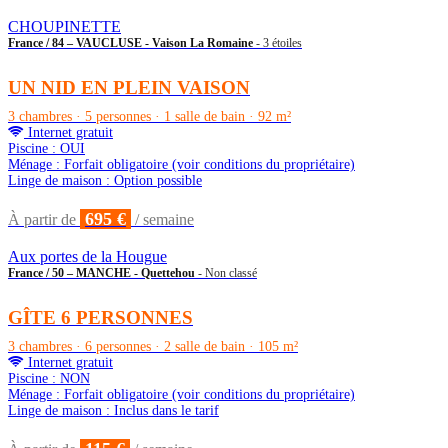
CHOUPINETTE
France / 84 – VAUCLUSE - Vaison La Romaine
- 3 étoiles
UN NID EN PLEIN VAISON
3 chambres · 5 personnes · 1 salle de bain · 92 m²
Internet gratuit
Piscine : OUI
Ménage : Forfait obligatoire (voir conditions du propriétaire)
Linge de maison : Option possible
695 €
À partir de
/ semaine
Aux portes de la Hougue
France / 50 – MANCHE - Quettehou
- Non classé
GÎTE 6 PERSONNES
3 chambres · 6 personnes · 2 salle de bain · 105 m²
Internet gratuit
Piscine : NON
Ménage : Forfait obligatoire (voir conditions du propriétaire)
Linge de maison : Inclus dans le tarif