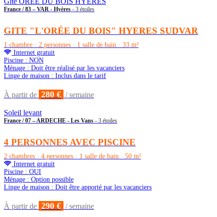
Gite OREE DU BOIS HYERES
France / 83 – VAR - Hyères
- 3 étoiles
GITE "L'ORÉE DU BOIS" HYERES SUDVAR
1 chambre · 2 personnes · 1 salle de bain · 33 m²
Internet gratuit
Piscine : NON
Ménage : Doit être réalisé par les vacanciers
Linge de maison : Inclus dans le tarif
280 €
À partir de
/ semaine
Soleil levant
France / 07 – ARDECHE - Les Vans
- 3 étoiles
4 PERSONNES AVEC PISCINE
2 chambres · 4 personnes · 1 salle de bain · 50 m²
Internet gratuit
Piscine : OUI
Ménage : Option possible
Linge de maison : Doit être apporté par les vacanciers
290 €
À partir de
/ semaine