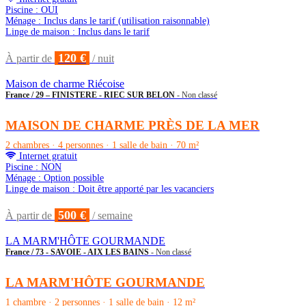
Piscine : OUI
Ménage : Inclus dans le tarif (utilisation raisonnable)
Linge de maison : Inclus dans le tarif
120 €
À partir de
/ nuit
Maison de charme Riécoise
France / 29 – FINISTERE - RIEC SUR BELON
- Non classé
MAISON DE CHARME PRÈS DE LA MER
2 chambres · 4 personnes · 1 salle de bain · 70 m²
Internet gratuit
Piscine : NON
Ménage : Option possible
Linge de maison : Doit être apporté par les vacanciers
500 €
À partir de
/ semaine
LA MARM'HÔTE GOURMANDE
France / 73 - SAVOIE - AIX LES BAINS
- Non classé
LA MARM'HÔTE GOURMANDE
1 chambre · 2 personnes · 1 salle de bain · 12 m²