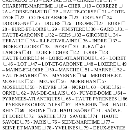
CALVADOS
15 – CANTAL
16 – CHARENTE
17 –
CHARENTE-MARITIME
18 – CHER
19 – CORREZE
2A – CORSE-DU-SUD
2B – HAUTE-CORSE
21 – COTE-
D’OR
22 – COTES-D’ARMOR
23 – CREUSE
24 –
DORDOGNE
25 – DOUBS
26 – DROME
27 – EURE
28 – EURE-ET-LOIRE
29 – FINISTERE
30 – GARD
31 –
HAUTE-GARONNE
32 – GERS
33 – GIRONDE
34 –
HERAULT
35 – ILLE-ET-VILAINE
36 – INDRE
37 –
INDRE-ET-LOIRE
38 – ISERE
39 – JURA
40 –
LANDES
41 – LOIR-ET-CHER
42 – LOIRE
43 –
HAUTE-LOIRE
44 – LOIRE-ATLANTIQUE
45 – LOIRET
46 – LOT
47 – LOT-ET-GARONNE
48 – LOZERE
49
– MAINE-ET-LOIRE
50 – MANCHE
51 – MARNE
52 –
HAUTE-MARNE
53 – MAYENNE
54 – MEURTHE-ET-
MOSELLE
55 – MEUSE
56 – MORBIHAN
57 –
MOSELLE
58 – NIEVRE
59 – NORD
60 – OISE
61 –
ORNE
62 – PAS-DE-CALAIS
63 - PUY-DE-DOME
64 –
PYRENEES-ATLANTIQUES
65 – HAUTE PYRENEES
66
– PYRENEES ORIENTALES
67 – BAS-RHIN
68 – HAUT-
RHIN
69 – RHONE
70 - HAUT-SAÔNE
71 - SAÔNE-
ET-LOIRE
72 - SARTHE
73 - SAVOIE
74 – HAUTE
SAVOIE
75 - PARIS
76 – SEINE-MARITIME
77 –
SEINE ET MARNE
78 - YVELINES
79 – DEUX-SEVRES