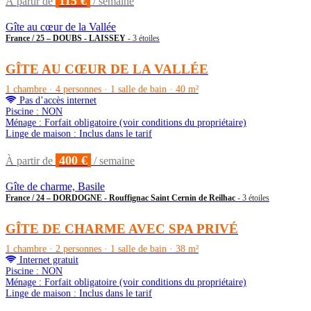
115 €
À partir de
/ semaine
Gîte au cœur de la Vallée
France / 25 – DOUBS - LAISSEY
- 3 étoiles
GÎTE AU CŒUR DE LA VALLÉE
1 chambre · 4 personnes · 1 salle de bain · 40 m²
Pas d’accès internet
Piscine : NON
Ménage : Forfait obligatoire (voir conditions du propriétaire)
Linge de maison : Inclus dans le tarif
400 €
À partir de
/ semaine
Gîte de charme, Basile
France / 24 – DORDOGNE - Rouffignac Saint Cernin de Reilhac
- 3 étoiles
GÎTE DE CHARME AVEC SPA PRIVÉ
1 chambre · 2 personnes · 1 salle de bain · 38 m²
Internet gratuit
Piscine : NON
Ménage : Forfait obligatoire (voir conditions du propriétaire)
Linge de maison : Inclus dans le tarif