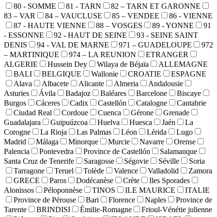
80 - SOMME
81 - TARN
82 – TARN ET GARONNE
83 – VAR
84 – VAUCLUSE
85 – VENDEE
86 - VIENNE
87 - HAUTE VIENNE
88 – VOSGES
89 - YONNE
91
- ESSONNE
92 - HAUT DE SEINE
93 - SEINE SAINT
DENIS
94 - VAL DE MARNE
971 – GUADELOUPE
972
– MARTINIQUE
974 – LA REUNION
ETRANGER
ALGERIE
Hussein Dey
Wilaya de Béjaïa
ALLEMAGNE
BALI
BELGIQUE
Wallonie
CROATIE
ESPAGNE
Alava
Albacete
Alicante
Almeria
Andalousie
Asturies
Ávila
Badajoz
Baléares
Barcelone
Biscaye
Burgos
Cáceres
Cadix
Castellón
Catalogne
Cantabrie
Ciudad Real
Cordoue
Cuenca
Gérone
Grenade
Guadalajara
Guipuúzcoa
Huelva
Huesca
Jaén
La
Corogne
La Rioja
Las Palmas
Léon
Lérida
Lugo
Madrid
Málaga
Minorque
Murcie
Navarre
Orense
Palencia
Pontevedra
Province de Castellón
Salamanque
Santa Cruz de Tenerife
Saragosse
Ségovie
Séville
Soria
Tarragone
Teruel
Tolède
Valence
Valladolid
Zamora
GRECE
Paros
Dodécanèse
Crète
Iles Sporades
Alonissos
Péloponnèse
TINOS
ILE MAURICE
ITALIE
Province de Pérouse
Bari
Florence
Naples
Province de
Tarente
BRINDISI
Émilie-Romagne
Frioul-Vénétie julienne