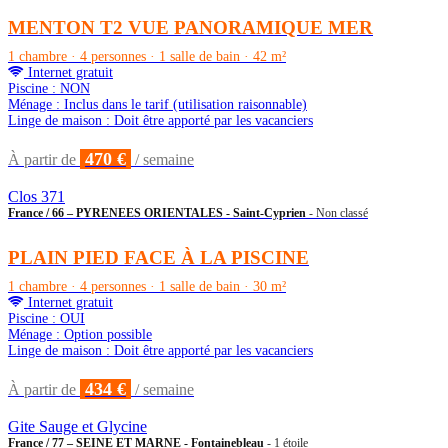
MENTON T2 VUE PANORAMIQUE MER
1 chambre · 4 personnes · 1 salle de bain · 42 m²
Internet gratuit
Piscine : NON
Ménage : Inclus dans le tarif (utilisation raisonnable)
Linge de maison : Doit être apporté par les vacanciers
470 €
À partir de
/ semaine
Clos 371
France / 66 – PYRENEES ORIENTALES - Saint-Cyprien
- Non classé
PLAIN PIED FACE À LA PISCINE
1 chambre · 4 personnes · 1 salle de bain · 30 m²
Internet gratuit
Piscine : OUI
Ménage : Option possible
Linge de maison : Doit être apporté par les vacanciers
434 €
À partir de
/ semaine
Gite Sauge et Glycine
France / 77 – SEINE ET MARNE - Fontainebleau
- 1 étoile