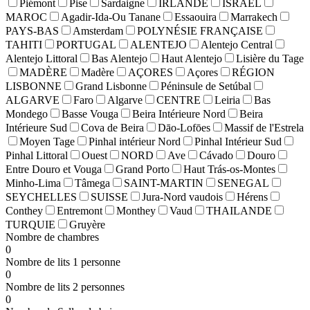
Piémont
Pise
Sardaigne
IRLANDE
ISRAEL
MAROC
Agadir-Ida-Ou Tanane
Essaouira
Marrakech
PAYS-BAS
Amsterdam
POLYNÉSIE FRANÇAISE
TAHITI
PORTUGAL
ALENTEJO
Alentejo Central
Alentejo Littoral
Bas Alentejo
Haut Alentejo
Lisière du Tage
MADÈRE
Madère
AÇORES
Açores
RÉGION
LISBONNE
Grand Lisbonne
Péninsule de Setúbal
ALGARVE
Faro
Algarve
CENTRE
Leiria
Bas
Mondego
Basse Vouga
Beira Intérieure Nord
Beira
Intérieure Sud
Cova de Beira
Dāo-Lofōes
Massif de l'Estrela
Moyen Tage
Pinhal intérieur Nord
Pinhal Intérieur Sud
Pinhal Littoral
Ouest
NORD
Ave
Cávado
Douro
Entre Douro et Vouga
Grand Porto
Haut Trás-os-Montes
Minho-Lima
Tâmega
SAINT-MARTIN
SENEGAL
SEYCHELLES
SUISSE
Jura-Nord vaudois
Hérens
Conthey
Entremont
Monthey
Vaud
THAILANDE
TURQUIE
Gruyère
Nombre de chambres
0
Nombre de lits 1 personne
0
Nombre de lits 2 personnes
0