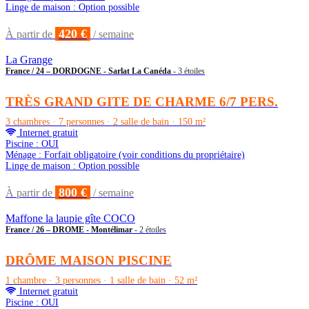
Linge de maison : Option possible
420 €
À partir de
/ semaine
La Grange
France / 24 – DORDOGNE - Sarlat La Canéda
- 3 étoiles
TRÈS GRAND GITE DE CHARME 6/7 PERS.
3 chambres · 7 personnes · 2 salle de bain · 150 m²
Internet gratuit
Piscine : OUI
Ménage : Forfait obligatoire (voir conditions du propriétaire)
Linge de maison : Option possible
800 €
À partir de
/ semaine
Maffone la laupie gîte COCO
France / 26 – DROME - Montélimar
- 2 étoiles
DRÔME MAISON PISCINE
1 chambre · 3 personnes · 1 salle de bain · 52 m²
Internet gratuit
Piscine : OUI