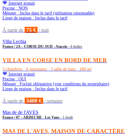
Internet gratuit
Piscine : NON
Ménage : Inclus dans le tarif (utilisation raisonnable)
Linge de maison : Inclus dans le tarif
75 €
À partir de
/ nuit
Villa Lechia
France / 2A – CORSE-DU-SUD - Ajaccio
- 4 étoiles
VILLA EN CORSE EN BORD DE MER
3 chambres · 6 personnes · 3 salle de bain · 180 m²
Internet gratuit
Piscine : OUI
Ménage : Forfait obligatoire (voir conditions du propriétaire)
Linge de maison : Inclus dans le tarif
3400 €
À partir de
/ semaine
Mas de de l'AVES
France / 07 – ARDECHE - Les Vans
- 1 étoile
MAS DE L'AVES, MAISON DE CARACTÈRE