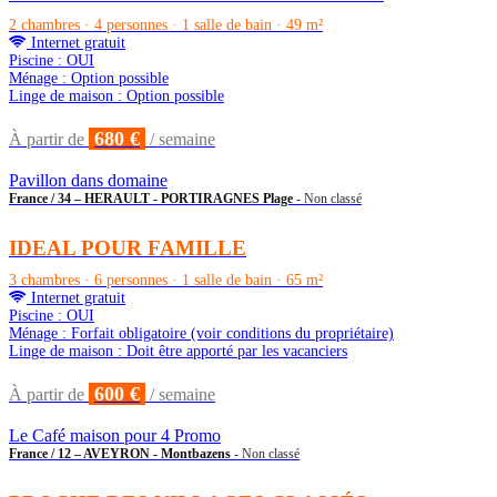
2 chambres · 4 personnes · 1 salle de bain · 49 m²
Internet gratuit
Piscine : OUI
Ménage : Option possible
Linge de maison : Option possible
680 €
À partir de
/ semaine
Pavillon dans domaine
France / 34 – HERAULT - PORTIRAGNES Plage
- Non classé
IDEAL POUR FAMILLE
3 chambres · 6 personnes · 1 salle de bain · 65 m²
Internet gratuit
Piscine : OUI
Ménage : Forfait obligatoire (voir conditions du propriétaire)
Linge de maison : Doit être apporté par les vacanciers
600 €
À partir de
/ semaine
Le Café maison pour 4 Promo
France / 12 – AVEYRON - Montbazens
- Non classé