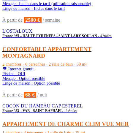
Ménage : Inclus dans le tarif (utilisation raisonnable)
Linge de maison : Inclus dans le tarif
2500 €
À partir de
/ semaine
L'OSTALOUX
France / 65 – HAUTE PYRENEES - SAINT LARY SOULAN
- 4 étoiles
CONFORTABLE APPARTEMENT
MONTAGNARD
2 chambres · 6 personnes · 2 salle de bain · 50 m²
Internet gratuit
Piscine : OUI
Ménage : Option possible
Linge de maison : Option possible
68 €
À partir de
/ nuit
COCON DU HAMEAU CAP ESTEREL
France / 83 – VAR - SAINT RAPHAEL
- 2 étoiles
APPARTEMENT DE CHARME CLIM VUE MER
1 chambre · 4 personnes · 1 salle de bain · 28 m²