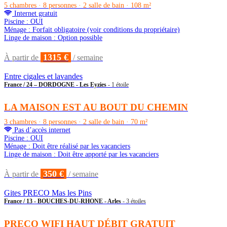
5 chambres · 8 personnes · 2 salle de bain · 108 m²
Internet gratuit
Piscine : OUI
Ménage : Forfait obligatoire (voir conditions du propriétaire)
Linge de maison : Option possible
1315 €
À partir de
/ semaine
Entre cigales et lavandes
France / 24 – DORDOGNE - Les Eyzies
- 1 étoile
LA MAISON EST AU BOUT DU CHEMIN
3 chambres · 8 personnes · 2 salle de bain · 70 m²
Pas d’accès internet
Piscine : OUI
Ménage : Doit être réalisé par les vacanciers
Linge de maison : Doit être apporté par les vacanciers
350 €
À partir de
/ semaine
Gites PRECO Mas les Pins
France / 13 - BOUCHES-DU-RHONE - Arles
- 3 étoiles
PRECO WIFI HAUT DÉBIT GRATUIT