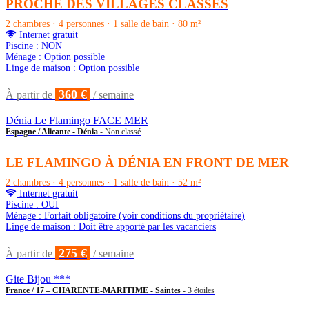
PROCHE DES VILLAGES CLASSÉS
2 chambres · 4 personnes · 1 salle de bain · 80 m²
Internet gratuit
Piscine : NON
Ménage : Option possible
Linge de maison : Option possible
360 €
À partir de
/ semaine
Dénia Le Flamingo FACE MER
Espagne / Alicante - Dénia
- Non classé
LE FLAMINGO À DÉNIA EN FRONT DE MER
2 chambres · 4 personnes · 1 salle de bain · 52 m²
Internet gratuit
Piscine : OUI
Ménage : Forfait obligatoire (voir conditions du propriétaire)
Linge de maison : Doit être apporté par les vacanciers
275 €
À partir de
/ semaine
Gite Bijou ***
France / 17 – CHARENTE-MARITIME - Saintes
- 3 étoiles