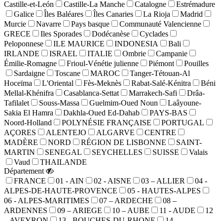
Castille-et-León
Castille-La Manche
Catalogne
Estrémadure
Galice
Îles Baléares
Îles Canaries
La Rioja
Madrid
Murcie
Navarre
Pays basque
Communauté Valencienne
GRECE
Iles Sporades
Dodécanèse
Cyclades
Peloponnese
ILE MAURICE
INDONESIA
Bali
IRLANDE
ISRAEL
ITALIE
Ombrie
Campanie
Émilie-Romagne
Frioul-Vénétie julienne
Piémont
Pouilles
Sardaigne
Toscane
MAROC
Tanger-Tétouan-Al
Hoceïma
L'Oriental
Fès-Meknès
Rabat-Salé-Kénitra
Béni
Mellal-Khénifra
Casablanca-Settat
Marrakech-Safi
Drâa-
Tafilalet
Souss-Massa
Guelmim-Oued Noun
Laâyoune-
Sakia El Hamra
Dakhla-Oued Ed-Dahab
PAYS-BAS
Noord-Holland
POLYNÉSIE FRANÇAISE
PORTUGAL
AÇORES
ALENTEJO
ALGARVE
CENTRE
MADÈRE
NORD
RÉGION DE LISBONNE
SAINT-
MARTIN
SENEGAL
SEYCHELLES
SUISSE
Valais
Vaud
THAILANDE
Département
FRANCE
01 - AIN
02 - AISNE
03 – ALLIER
04 -
ALPES-DE-HAUTE-PROVENCE
05 - HAUTES-ALPES
06 - ALPES-MARITIMES
07 – ARDECHE
08 –
ARDENNES
09 – ARIEGE
10 – AUBE
11 - AUDE
12
– AVEYRON
13 - BOUCHES-DU-RHONE
14 -