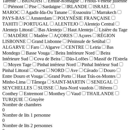
Tarente
BRINDISI
Émilie-Romagne
Frioul-Vénétie julienne
Piémont
Pise
Sardaigne
IRLANDE
ISRAEL
MAROC
Agadir-Ida-Ou Tanane
Essaouira
Marrakech
PAYS-BAS
Amsterdam
POLYNÉSIE FRANÇAISE
TAHITI
PORTUGAL
ALENTEJO
Alentejo Central
Alentejo Littoral
Bas Alentejo
Haut Alentejo
Lisière du Tage
MADÈRE
Madère
AÇORES
Açores
RÉGION
LISBONNE
Grand Lisbonne
Péninsule de Setúbal
ALGARVE
Faro
Algarve
CENTRE
Leiria
Bas
Mondego
Basse Vouga
Beira Intérieure Nord
Beira
Intérieure Sud
Cova de Beira
Dāo-Lofōes
Massif de l'Estrela
Moyen Tage
Pinhal intérieur Nord
Pinhal Intérieur Sud
Pinhal Littoral
Ouest
NORD
Ave
Cávado
Douro
Entre Douro et Vouga
Grand Porto
Haut Trás-os-Montes
Minho-Lima
Tâmega
SAINT-MARTIN
SENEGAL
SEYCHELLES
SUISSE
Jura-Nord vaudois
Hérens
Conthey
Entremont
Monthey
Vaud
THAILANDE
TURQUIE
Gruyère
Nombre de chambres
0
Nombre de lits 1 personne
0
Nombre de lits 2 personnes