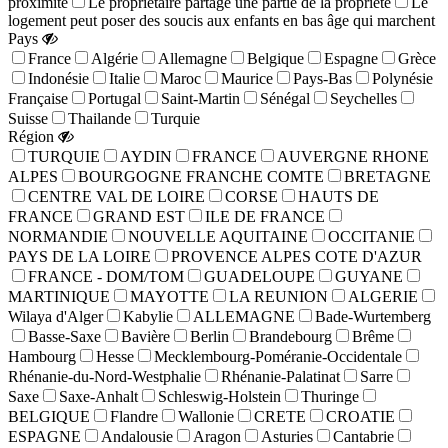
proximité
Le propriétaire partage une partie de la propriété
Le
logement peut poser des soucis aux enfants en bas âge qui marchent
Pays
France
Algérie
Allemagne
Belgique
Espagne
Grèce
Indonésie
Italie
Maroc
Maurice
Pays-Bas
Polynésie
Française
Portugal
Saint-Martin
Sénégal
Seychelles
Suisse
Thailande
Turquie
Région
TURQUIE
AYDIN
FRANCE
AUVERGNE RHONE
ALPES
BOURGOGNE FRANCHE COMTE
BRETAGNE
CENTRE VAL DE LOIRE
CORSE
HAUTS DE
FRANCE
GRAND EST
ILE DE FRANCE
NORMANDIE
NOUVELLE AQUITAINE
OCCITANIE
PAYS DE LA LOIRE
PROVENCE ALPES COTE D'AZUR
FRANCE - DOM/TOM
GUADELOUPE
GUYANE
MARTINIQUE
MAYOTTE
LA REUNION
ALGERIE
Wilaya d'Alger
Kabylie
ALLEMAGNE
Bade-Wurtemberg
Basse-Saxe
Bavière
Berlin
Brandebourg
Brême
Hambourg
Hesse
Mecklembourg-Poméranie-Occidentale
Rhénanie-du-Nord-Westphalie
Rhénanie-Palatinat
Sarre
Saxe
Saxe-Anhalt
Schleswig-Holstein
Thuringe
BELGIQUE
Flandre
Wallonie
CRETE
CROATIE
ESPAGNE
Andalousie
Aragon
Asturies
Cantabrie