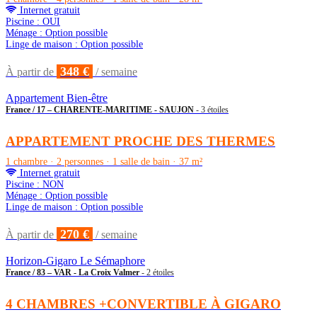
Internet gratuit
Piscine : OUI
Ménage : Option possible
Linge de maison : Option possible
348 €
À partir de
/ semaine
Appartement Bien-être
France / 17 – CHARENTE-MARITIME - SAUJON
- 3 étoiles
APPARTEMENT PROCHE DES THERMES
1 chambre · 2 personnes · 1 salle de bain · 37 m²
Internet gratuit
Piscine : NON
Ménage : Option possible
Linge de maison : Option possible
270 €
À partir de
/ semaine
Horizon-Gigaro Le Sémaphore
France / 83 – VAR - La Croix Valmer
- 2 étoiles
4 CHAMBRES +CONVERTIBLE À GIGARO