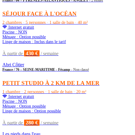
France / 64 – PYRENEES-ATLANTIQUES - ANGLET
- 2 étoiles
SÉJOUR FACE À L'OCÉAN
2 chambres · 5 personnes · 1 salle de bain · 40 m²
Internet gratuit
Piscine : NON
Ménage : Option possible
Linge de maison : Inclus dans le tarif
430 €
À partir de
/ semaine
Abri Côtier
France / 76 – SEINE-MARITIME - Fécamp
- Non classé
PETIT STUDIO À 2 KM DE LA MER
1 chambre · 2 personnes · 1 salle de bain · 20 m²
Internet gratuit
Piscine : NON
Ménage : Option possible
Linge de maison : Option possible
280 €
À partir de
/ semaine
Les pieds dans l'eau