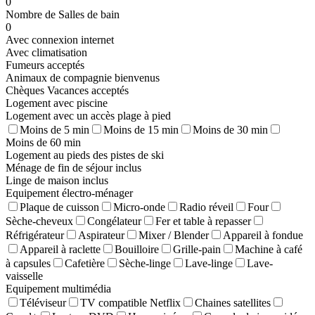
0
Nombre de Salles de bain
0
Avec connexion internet
Avec climatisation
Fumeurs acceptés
Animaux de compagnie bienvenus
Chèques Vacances acceptés
Logement avec piscine
Logement avec un accès plage à pied
Moins de 5 min
Moins de 15 min
Moins de 30 min
Moins de 60 min
Logement au pieds des pistes de ski
Ménage de fin de séjour inclus
Linge de maison inclus
Equipement électro-ménager
Plaque de cuisson
Micro-onde
Radio réveil
Four
Sèche-cheveux
Congélateur
Fer et table à repasser
Réfrigérateur
Aspirateur
Mixer / Blender
Appareil à fondue
Appareil à raclette
Bouilloire
Grille-pain
Machine à café
à capsules
Cafetière
Sèche-linge
Lave-linge
Lave-
vaisselle
Equipement multimédia
Téléviseur
TV compatible Netflix
Chaines satellites