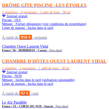
DRÔME GÎTE PISCINE -LES ÉTOILES
3 chambres · 6 personnes · 2 salle de bain · 90 m²
Internet gratuit
Piscine : OUI
Ménage : Forfait obligatoire (voir conditions du propriétaire)
Linge de maison : Inclus dans le tarif
950 €
À partir de
/ semaine
Chambre Ouest Laurent Vidal
France / 56 – MORBIHAN - Carnac
- Non classé
CHAMBRE D'HÔTES OUEST LAURENT VIDAL
1 chambre · 3 personnes · 1 salle de bain · 30 m²
Internet gratuit
Piscine : NON
Ménage : Inclus dans le tarif (utilisation raisonnable)
Linge de maison : Inclus dans le tarif
92 €
À partir de
/ nuit
Le 42e Parallèle
France / 2A – CORSE-DU-SUD - Ajaccio
- Non classé