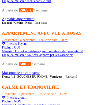
Linge de maison : Inclus dans le tarif
2065 €
À partir de
/ semaine
Agréable appartement
Espagne / Gérone - Rosas
- Non classé
APPARTEMENT AVEC VUE À ROSAS
2 chambres · 4 personnes · 1 salle de bain · 50 m²
Internet Payant
Piscine : OUI
Ménage : Forfait obligatoire (voir conditions du propriétaire)
Linge de maison : Doit être apporté par les vacanciers
500 €
À partir de
/ semaine
Maisonnette en campagne
France / 13 - BOUCHES-DU-RHONE - Vernègues
- Non classé
CALME ET TRANQUILITÉ
1 chambre · 4 personnes · 1 salle de bain · 33 m²
Internet gratuit
Piscine : NON