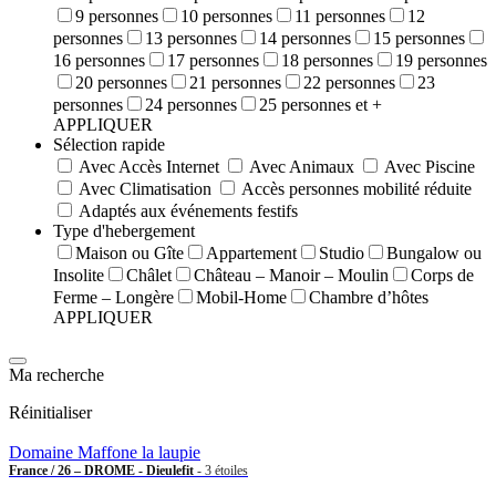
9 personnes
10 personnes
11 personnes
12
personnes
13 personnes
14 personnes
15 personnes
16 personnes
17 personnes
18 personnes
19 personnes
20 personnes
21 personnes
22 personnes
23
personnes
24 personnes
25 personnes et +
APPLIQUER
Sélection rapide
Avec Accès Internet
Avec Animaux
Avec Piscine
Avec Climatisation
Accès personnes mobilité réduite
Adaptés aux événements festifs
Type d'hebergement
Maison ou Gîte
Appartement
Studio
Bungalow ou
Insolite
Châlet
Château – Manoir – Moulin
Corps de
Ferme – Longère
Mobil-Home
Chambre d’hôtes
APPLIQUER
Ma recherche
Réinitialiser
Domaine Maffone la laupie
France / 26 – DROME - Dieulefit
- 3 étoiles