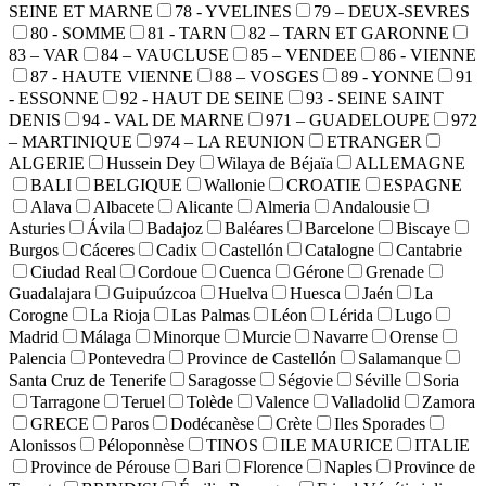
SEINE ET MARNE
78 - YVELINES
79 – DEUX-SEVRES
80 - SOMME
81 - TARN
82 – TARN ET GARONNE
83 – VAR
84 – VAUCLUSE
85 – VENDEE
86 - VIENNE
87 - HAUTE VIENNE
88 – VOSGES
89 - YONNE
91
- ESSONNE
92 - HAUT DE SEINE
93 - SEINE SAINT
DENIS
94 - VAL DE MARNE
971 – GUADELOUPE
972
– MARTINIQUE
974 – LA REUNION
ETRANGER
ALGERIE
Hussein Dey
Wilaya de Béjaïa
ALLEMAGNE
BALI
BELGIQUE
Wallonie
CROATIE
ESPAGNE
Alava
Albacete
Alicante
Almeria
Andalousie
Asturies
Ávila
Badajoz
Baléares
Barcelone
Biscaye
Burgos
Cáceres
Cadix
Castellón
Catalogne
Cantabrie
Ciudad Real
Cordoue
Cuenca
Gérone
Grenade
Guadalajara
Guipuúzcoa
Huelva
Huesca
Jaén
La
Corogne
La Rioja
Las Palmas
Léon
Lérida
Lugo
Madrid
Málaga
Minorque
Murcie
Navarre
Orense
Palencia
Pontevedra
Province de Castellón
Salamanque
Santa Cruz de Tenerife
Saragosse
Ségovie
Séville
Soria
Tarragone
Teruel
Tolède
Valence
Valladolid
Zamora
GRECE
Paros
Dodécanèse
Crète
Iles Sporades
Alonissos
Péloponnèse
TINOS
ILE MAURICE
ITALIE
Province de Pérouse
Bari
Florence
Naples
Province de