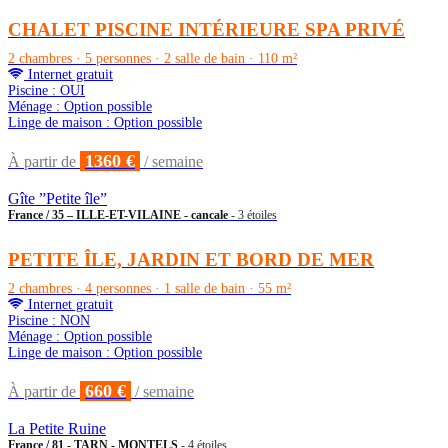
CHALET PISCINE INTÉRIEURE SPA PRIVÉ
2 chambres · 5 personnes · 2 salle de bain · 110 m²
Internet gratuit
Piscine : OUI
Ménage : Option possible
Linge de maison : Option possible
1360 €
À partir de
/ semaine
Gîte ”Petite île”
France / 35 – ILLE-ET-VILAINE - cancale
- 3 étoiles
PETITE ÎLE, JARDIN ET BORD DE MER
2 chambres · 4 personnes · 1 salle de bain · 55 m²
Internet gratuit
Piscine : NON
Ménage : Option possible
Linge de maison : Option possible
660 €
À partir de
/ semaine
La Petite Ruine
France / 81 - TARN - MONTELS
- 4 étoiles