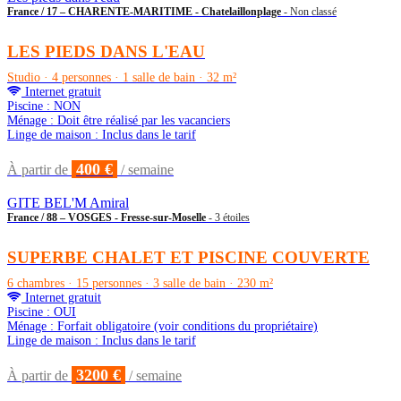
France / 17 – CHARENTE-MARITIME - Chatelaillonplage
- Non classé
LES PIEDS DANS L'EAU
Studio · 4 personnes · 1 salle de bain · 32 m²
Internet gratuit
Piscine : NON
Ménage : Doit être réalisé par les vacanciers
Linge de maison : Inclus dans le tarif
400 €
À partir de
/ semaine
GITE BEL'M Amiral
France / 88 – VOSGES - Fresse-sur-Moselle
- 3 étoiles
SUPERBE CHALET ET PISCINE COUVERTE
6 chambres · 15 personnes · 3 salle de bain · 230 m²
Internet gratuit
Piscine : OUI
Ménage : Forfait obligatoire (voir conditions du propriétaire)
Linge de maison : Inclus dans le tarif
3200 €
À partir de
/ semaine