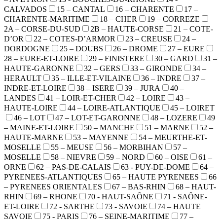
CALVADOS
15 – CANTAL
16 – CHARENTE
17 –
CHARENTE-MARITIME
18 – CHER
19 – CORREZE
2A – CORSE-DU-SUD
2B – HAUTE-CORSE
21 – COTE-
D’OR
22 – COTES-D’ARMOR
23 – CREUSE
24 –
DORDOGNE
25 – DOUBS
26 – DROME
27 – EURE
28 – EURE-ET-LOIRE
29 – FINISTERE
30 – GARD
31 –
HAUTE-GARONNE
32 – GERS
33 – GIRONDE
34 –
HERAULT
35 – ILLE-ET-VILAINE
36 – INDRE
37 –
INDRE-ET-LOIRE
38 – ISERE
39 – JURA
40 –
LANDES
41 – LOIR-ET-CHER
42 – LOIRE
43 –
HAUTE-LOIRE
44 – LOIRE-ATLANTIQUE
45 – LOIRET
46 – LOT
47 – LOT-ET-GARONNE
48 – LOZERE
49
– MAINE-ET-LOIRE
50 – MANCHE
51 – MARNE
52 –
HAUTE-MARNE
53 – MAYENNE
54 – MEURTHE-ET-
MOSELLE
55 – MEUSE
56 – MORBIHAN
57 –
MOSELLE
58 – NIEVRE
59 – NORD
60 – OISE
61 –
ORNE
62 – PAS-DE-CALAIS
63 - PUY-DE-DOME
64 –
PYRENEES-ATLANTIQUES
65 – HAUTE PYRENEES
66
– PYRENEES ORIENTALES
67 – BAS-RHIN
68 – HAUT-
RHIN
69 – RHONE
70 - HAUT-SAÔNE
71 - SAÔNE-
ET-LOIRE
72 - SARTHE
73 - SAVOIE
74 – HAUTE
SAVOIE
75 - PARIS
76 – SEINE-MARITIME
77 –