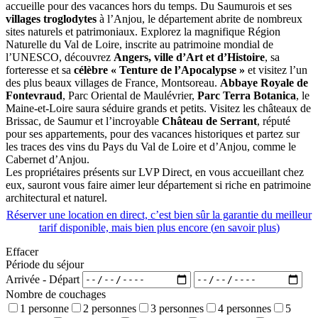
accueille pour des vacances hors du temps. Du Saumurois et ses
villages troglodytes
à l’Anjou, le département abrite de nombreux
sites naturels et patrimoniaux. Explorez la magnifique Région
Naturelle du Val de Loire, inscrite au patrimoine mondial de
l’UNESCO, découvrez
Angers, ville d’Art et d’Histoire
, sa
forteresse et sa
célèbre « Tenture de l’Apocalypse »
et visitez l’un
des plus beaux villages de France, Montsoreau.
Abbaye Royale de
Fontevraud
, Parc Oriental de Maulévrier,
Parc Terra Botanica
, le
Maine-et-Loire saura séduire grands et petits. Visitez les châteaux de
Brissac, de Saumur et l’incroyable
Château de Serrant
, réputé
pour ses appartements, pour des vacances historiques et partez sur
les traces des vins du Pays du Val de Loire et d’Anjou, comme le
Cabernet d’Anjou.
Les propriétaires présents sur LVP Direct, en vous accueillant chez
eux, sauront vous faire aimer leur département si riche en patrimoine
architectural et naturel.
Réserver une location en direct, c’est bien sûr la garantie du meilleur
tarif disponible, mais bien plus encore (
en savoir plus
)
Effacer
Période du séjour
Arrivée - Départ
Nombre de couchages
1 personne
2 personnes
3 personnes
4 personnes
5