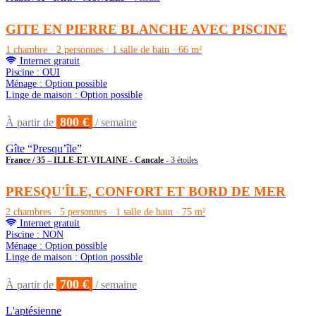
GITE EN PIERRE BLANCHE AVEC PISCINE
1 chambre · 2 personnes · 1 salle de bain · 66 m²
Internet gratuit
Piscine : OUI
Ménage : Option possible
Linge de maison : Option possible
800 €
À partir de
/ semaine
Gîte “Presqu’île”
France / 35 – ILLE-ET-VILAINE - Cancale
- 3 étoiles
PRESQU'ÎLE, CONFORT ET BORD DE MER
2 chambres · 5 personnes · 1 salle de bain · 75 m²
Internet gratuit
Piscine : NON
Ménage : Option possible
Linge de maison : Option possible
700 €
À partir de
/ semaine
L'aptésienne