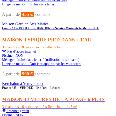
Ménage : Doit être réalisé par les vacanciers
Linge de maison : Inclus dans le tarif
455 €
À partir de
/ semaine
Maison Gardian Stes Maries
France / 13 - BOUCHES-DU-RHONE - Saintes Maries de la Mer
- 1 étoile
MAISON TYPIQUE PIED DANS L'EAU
3 chambres · 8 personnes · 2 salle de bain · 70 m²
Pas d’accès internet
Piscine : NON
Ménage : Inclus dans le tarif (utilisation raisonnable)
Linge de maison : Doit être apporté par les vacanciers
900 €
À partir de
/ semaine
Kerchalon à Yeu vue mer
France / 85 – VENDEE - Ile d'Yeu
- 3 étoiles
MAISON 40 MÈTRES DE LA PLAGE 6 PERS
3 chambres · 6 personnes · 2 salle de bain · 147 m²
Internet gratuit
Piscine : NON