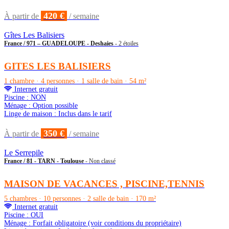
420 €
À partir de
/ semaine
Gîtes Les Balisiers
France / 971 – GUADELOUPE - Deshaies
- 2 étoiles
GITES LES BALISIERS
1 chambre · 4 personnes · 1 salle de bain · 54 m²
Internet gratuit
Piscine : NON
Ménage : Option possible
Linge de maison : Inclus dans le tarif
350 €
À partir de
/ semaine
Le Serrepile
France / 81 - TARN - Toulouse
- Non classé
MAISON DE VACANCES , PISCINE,TENNIS
5 chambres · 10 personnes · 2 salle de bain · 170 m²
Internet gratuit
Piscine : OUI
Ménage : Forfait obligatoire (voir conditions du propriétaire)