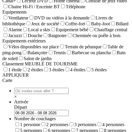
Canal+
Lecteur DVD
Home cinéma
Console de jeux vidéo
Chaine Hi-Fi / Enceinte BT
Téléphone
Equipements
Ventilateur
DVD ou vidéos à la demande
Livres de
bibliothèque
Jeux de société
Coffre-fort
Baby-foot
Billard
Alarme
Local a skis
Equipement bébé
Chauffage central
Jacuzzi
Douche
Baignoire
Cheminée ou poêle à bois
Equipements extérieurs
Vélos disponibles sur place
Terrain de pétanque
Table de
ping-pong
Balançoire
Tennis
Barbecue ou plancha
Bain
de soleil
Salon de jardin
Classement MEUBLÉ DE TOURISME
1 étoile
2 étoiles
3 étoiles
4 étoiles
5 étoiles
APPLIQUER
Carte
×
Arrivée
Départ
Nombre de couchages
1 personne
2 personnes
3 personnes
4 personnes
5 personnes
6 personnes
7 personnes
8 personnes