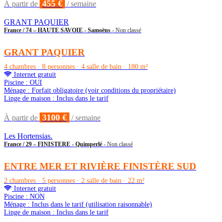
455 €
À partir de
/ semaine
GRANT PAQUIER
France / 74 – HAUTE SAVOIE - Samoëns
- Non classé
GRANT PAQUIER
4 chambres · 8 personnes · 4 salle de bain · 180 m²
Internet gratuit
Piscine : OUI
Ménage : Forfait obligatoire (voir conditions du propriétaire)
Linge de maison : Inclus dans le tarif
3100 €
À partir de
/ semaine
Les Hortensias.
France / 29 – FINISTERE - Quimperlé
- Non classé
ENTRE MER ET RIVIÈRE FINISTÈRE SUD
2 chambres · 5 personnes · 2 salle de bain · 22 m²
Internet gratuit
Piscine : NON
Ménage : Inclus dans le tarif (utilisation raisonnable)
Linge de maison : Inclus dans le tarif