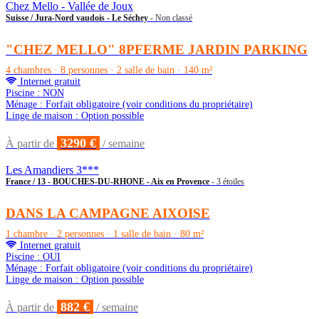
Chez Mello - Vallée de Joux
Suisse / Jura-Nord vaudois - Le Séchey
- Non classé
"CHEZ MELLO" 8PFERME JARDIN PARKING
4 chambres · 8 personnes · 2 salle de bain · 140 m²
Internet gratuit
Piscine : NON
Ménage : Forfait obligatoire (voir conditions du propriétaire)
Linge de maison : Option possible
3290 €
À partir de
/ semaine
Les Amandiers 3***
France / 13 - BOUCHES-DU-RHONE - Aix en Provence
- 3 étoiles
DANS LA CAMPAGNE AIXOISE
1 chambre · 2 personnes · 1 salle de bain · 80 m²
Internet gratuit
Piscine : OUI
Ménage : Forfait obligatoire (voir conditions du propriétaire)
Linge de maison : Option possible
882 €
À partir de
/ semaine