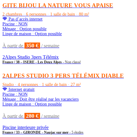
GITE BIJOU LA NATURE VOUS APAISE
2 chambres · 6 personnes · 1 salle de bain · 80 m²
Pas d’accès internet
Piscine : NON
Ménage : Option possible
Linge de maison : Option possible
350 €
À partir de
/ semaine
2Alpes Studio 3pers Télémix
France / 38 – ISERE - Les Deux Alpes
- Non classé
2ALPES STUDIO 3 PERS TÉLÉMIX DIABLE
Studio · 4 personnes · 1 salle de bain · 27 m²
Internet gratuit
Piscine : NON
Ménage : Doit être réalisé par les vacanciers
Linge de maison : Option possible
280 €
À partir de
/ semaine
Piscine interieure privée
France / 33 – GIRONDE - Naujac sur mer
- 5 étoiles