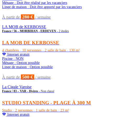
Ménage : Doit être réalisé par les vacanciers
Linge de maison : Doit être apporté par les vacanciers
280 €
À partir de
/ semaine
LA MOB de KERBOSSE
France / 56 – MORBIHAN - ERDEVEN
- 2 étoiles
LA MOB DE KERBOSSE
4 chambres · 10 personnes · 2 salle de bain · 130 m²
Internet gratuit
Piscine : NON
Ménage : Option possible
Linge de maison : Option possible
500 €
À partir de
/ semaine
La Cigale Varoise
France / 83 – VAR - Hyères
- Non classé
STUDIO STANDING - PLAGE À 300 M
Studio · 2 personnes · 1 salle de bain · 23 m²
Internet gratuit