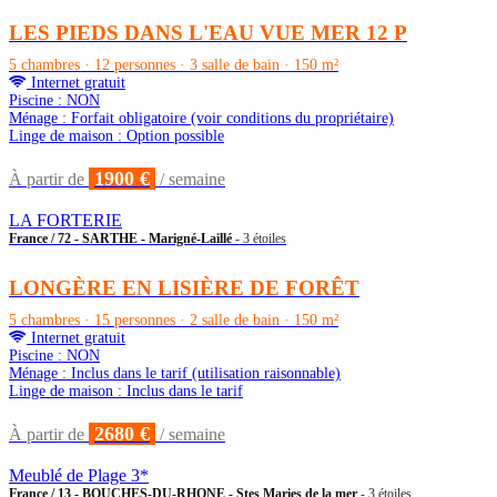
LES PIEDS DANS L'EAU VUE MER 12 P
5 chambres · 12 personnes · 3 salle de bain · 150 m²
Internet gratuit
Piscine : NON
Ménage : Forfait obligatoire (voir conditions du propriétaire)
Linge de maison : Option possible
1900 €
À partir de
/ semaine
LA FORTERIE
France / 72 - SARTHE - Marigné-Laillé
- 3 étoiles
LONGÈRE EN LISIÈRE DE FORÊT
5 chambres · 15 personnes · 2 salle de bain · 150 m²
Internet gratuit
Piscine : NON
Ménage : Inclus dans le tarif (utilisation raisonnable)
Linge de maison : Inclus dans le tarif
2680 €
À partir de
/ semaine
Meublé de Plage 3*
France / 13 - BOUCHES-DU-RHONE - Stes Maries de la mer
- 3 étoiles