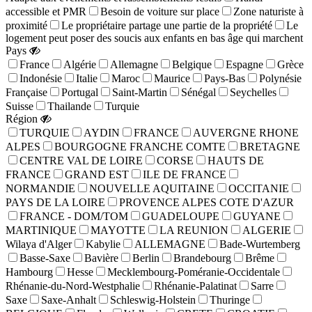
accessible et PMR
Besoin de voiture sur place
Zone naturiste à
proximité
Le propriétaire partage une partie de la propriété
Le
logement peut poser des soucis aux enfants en bas âge qui marchent
Pays
France
Algérie
Allemagne
Belgique
Espagne
Grèce
Indonésie
Italie
Maroc
Maurice
Pays-Bas
Polynésie
Française
Portugal
Saint-Martin
Sénégal
Seychelles
Suisse
Thailande
Turquie
Région
TURQUIE
AYDIN
FRANCE
AUVERGNE RHONE
ALPES
BOURGOGNE FRANCHE COMTE
BRETAGNE
CENTRE VAL DE LOIRE
CORSE
HAUTS DE
FRANCE
GRAND EST
ILE DE FRANCE
NORMANDIE
NOUVELLE AQUITAINE
OCCITANIE
PAYS DE LA LOIRE
PROVENCE ALPES COTE D'AZUR
FRANCE - DOM/TOM
GUADELOUPE
GUYANE
MARTINIQUE
MAYOTTE
LA REUNION
ALGERIE
Wilaya d'Alger
Kabylie
ALLEMAGNE
Bade-Wurtemberg
Basse-Saxe
Bavière
Berlin
Brandebourg
Brême
Hambourg
Hesse
Mecklembourg-Poméranie-Occidentale
Rhénanie-du-Nord-Westphalie
Rhénanie-Palatinat
Sarre
Saxe
Saxe-Anhalt
Schleswig-Holstein
Thuringe