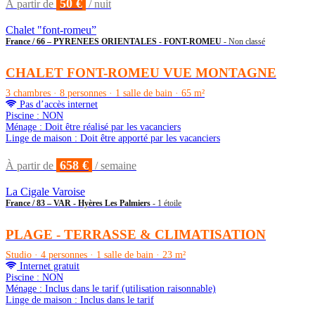
50 €
À partir de
/ nuit
Chalet "font-romeu”
France / 66 – PYRENEES ORIENTALES - FONT-ROMEU
- Non classé
CHALET FONT-ROMEU VUE MONTAGNE
3 chambres · 8 personnes · 1 salle de bain · 65 m²
Pas d’accès internet
Piscine : NON
Ménage : Doit être réalisé par les vacanciers
Linge de maison : Doit être apporté par les vacanciers
658 €
À partir de
/ semaine
La Cigale Varoise
France / 83 – VAR - Hyères Les Palmiers
- 1 étoile
PLAGE - TERRASSE & CLIMATISATION
Studio · 4 personnes · 1 salle de bain · 23 m²
Internet gratuit
Piscine : NON
Ménage : Inclus dans le tarif (utilisation raisonnable)
Linge de maison : Inclus dans le tarif