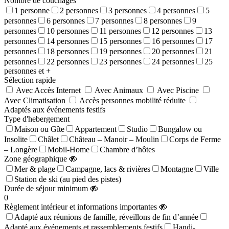
Nombre de couchages
1 personne
2 personnes
3 personnes
4 personnes
5
personnes
6 personnes
7 personnes
8 personnes
9
personnes
10 personnes
11 personnes
12 personnes
13
personnes
14 personnes
15 personnes
16 personnes
17
personnes
18 personnes
19 personnes
20 personnes
21
personnes
22 personnes
23 personnes
24 personnes
25
personnes et +
Sélection rapide
Avec Accès Internet
Avec Animaux
Avec Piscine
Avec Climatisation
Accès personnes mobilité réduite
Adaptés aux événements festifs
Type d'hebergement
Maison ou Gîte
Appartement
Studio
Bungalow ou
Insolite
Châlet
Château – Manoir – Moulin
Corps de Ferme
– Longère
Mobil-Home
Chambre d’hôtes
Zone géographique
Mer & plage
Campagne, lacs & rivières
Montagne
Ville
Station de ski (au pied des pistes)
Durée de séjour minimum
0
Règlement intérieur et informations importantes
Adapté aux réunions de famille, réveillons de fin d’année
Adapté aux événements et rassemblements festifs
Handi-