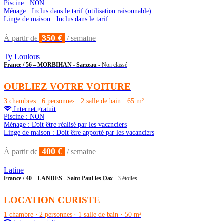
Piscine : NON
Ménage : Inclus dans le tarif (utilisation raisonnable)
Linge de maison : Inclus dans le tarif
350 €
À partir de
/ semaine
Ty Loulous
France / 56 – MORBIHAN - Sarzeau
- Non classé
OUBLIEZ VOTRE VOITURE
3 chambres · 6 personnes · 2 salle de bain · 65 m²
Internet gratuit
Piscine : NON
Ménage : Doit être réalisé par les vacanciers
Linge de maison : Doit être apporté par les vacanciers
400 €
À partir de
/ semaine
Latine
France / 40 – LANDES - Saint Paul les Dax
- 3 étoiles
LOCATION CURISTE
1 chambre · 2 personnes · 1 salle de bain · 50 m²