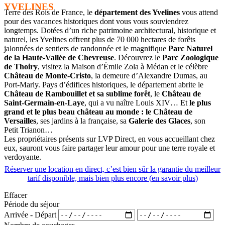
YVELINES
Terre des Rois de France, le
département des Yvelines
vous attend
pour des vacances historiques dont vous vous souviendrez
longtemps. Dotées d’un riche patrimoine architectural, historique et
naturel, les Yvelines offrent plus de 70 000 hectares de forêts
jalonnées de sentiers de randonnée et le magnifique
Parc Naturel
de la Haute-Vallée de Chevreuse
. Découvrez le
Parc Zoologique
de Thoiry
, visitez la Maison d’Émile Zola à Médan et le célèbre
Château de Monte-Cristo
, la demeure d’Alexandre Dumas, au
Port-Marly. Pays d’édifices historiques, le département abrite le
Château de Rambouillet et sa sublime forêt
, le
Château de
Saint-Germain-en-Laye
, qui a vu naître Louis XIV… Et
le plus
grand et le plus beau château au monde : le Château de
Versailles
, ses jardins à la française, sa
Galerie des Glaces
, son
Petit Trianon…
Les propriétaires présents sur LVP Direct, en vous accueillant chez
eux, sauront vous faire partager leur amour pour une terre royale et
verdoyante.
Réserver une location en direct, c’est bien sûr la garantie du meilleur
tarif disponible, mais bien plus encore (
en savoir plus
)
Effacer
Période du séjour
Arrivée - Départ