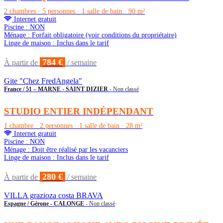
2 chambres · 5 personnes · 1 salle de bain · 90 m²
Internet gratuit
Piscine : NON
Ménage : Forfait obligatoire (voir conditions du propriétaire)
Linge de maison : Inclus dans le tarif
784 €
À partir de
/ semaine
Gite "Chez FredAngela"
France / 51 – MARNE - SAINT DIZIER
- Non classé
STUDIO ENTIER INDÉPENDANT
1 chambre · 2 personnes · 1 salle de bain · 28 m²
Internet gratuit
Piscine : NON
Ménage : Doit être réalisé par les vacanciers
Linge de maison : Inclus dans le tarif
280 €
À partir de
/ semaine
VILLA grazioza costa BRAVA
Espagne / Gérone - CALONGE
- Non classé