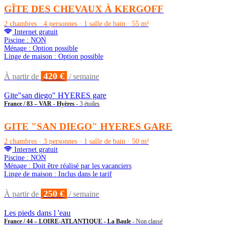
GÎTE DES CHEVAUX À KERGOFF
2 chambres · 4 personnes · 1 salle de bain · 55 m²
Internet gratuit
Piscine : NON
Ménage : Option possible
Linge de maison : Option possible
420 €
À partir de
/ semaine
Gite"san diego" HYERES gare
France / 83 – VAR - Hyères
- 3 étoiles
GITE "SAN DIEGO" HYERES GARE
2 chambres · 3 personnes · 1 salle de bain · 50 m²
Internet gratuit
Piscine : NON
Ménage : Doit être réalisé par les vacanciers
Linge de maison : Inclus dans le tarif
250 €
À partir de
/ semaine
Les pieds dans l 'eau
France / 44 – LOIRE-ATLANTIQUE - La Baule
- Non classé