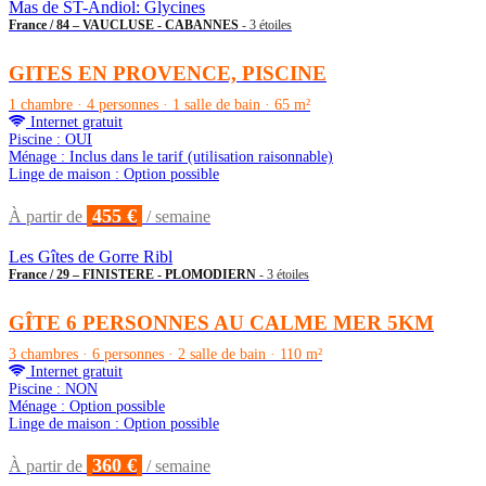
Mas de ST-Andiol: Glycines
France / 84 – VAUCLUSE - CABANNES
- 3 étoiles
GITES EN PROVENCE, PISCINE
1 chambre · 4 personnes · 1 salle de bain · 65 m²
Internet gratuit
Piscine : OUI
Ménage : Inclus dans le tarif (utilisation raisonnable)
Linge de maison : Option possible
455 €
À partir de
/ semaine
Les Gîtes de Gorre Ribl
France / 29 – FINISTERE - PLOMODIERN
- 3 étoiles
GÎTE 6 PERSONNES AU CALME MER 5KM
3 chambres · 6 personnes · 2 salle de bain · 110 m²
Internet gratuit
Piscine : NON
Ménage : Option possible
Linge de maison : Option possible
360 €
À partir de
/ semaine