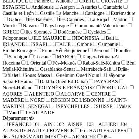
BELGIQUE
Flandre
Wallonie
CRETE
CROATIE
ESPAGNE
Andalousie
Aragon
Asturies
Cantabrie
Castille-et-León
Castille-La Manche
Catalogne
Estrémadure
Galice
Îles Baléares
Îles Canaries
La Rioja
Madrid
Murcie
Navarre
Pays basque
Communauté Valencienne
GRECE
Iles Sporades
Dodécanèse
Cyclades
Peloponnese
ILE MAURICE
INDONESIA
Bali
IRLANDE
ISRAEL
ITALIE
Ombrie
Campanie
Émilie-Romagne
Frioul-Vénétie julienne
Piémont
Pouilles
Sardaigne
Toscane
MAROC
Tanger-Tétouan-Al
Hoceïma
L'Oriental
Fès-Meknès
Rabat-Salé-Kénitra
Béni
Mellal-Khénifra
Casablanca-Settat
Marrakech-Safi
Drâa-
Tafilalet
Souss-Massa
Guelmim-Oued Noun
Laâyoune-
Sakia El Hamra
Dakhla-Oued Ed-Dahab
PAYS-BAS
Noord-Holland
POLYNÉSIE FRANÇAISE
PORTUGAL
AÇORES
ALENTEJO
ALGARVE
CENTRE
MADÈRE
NORD
RÉGION DE LISBONNE
SAINT-
MARTIN
SENEGAL
SEYCHELLES
SUISSE
Valais
Vaud
THAILANDE
Département
FRANCE
01 - AIN
02 - AISNE
03 – ALLIER
04 -
ALPES-DE-HAUTE-PROVENCE
05 - HAUTES-ALPES
06 - ALPES-MARITIMES
07 – ARDECHE
08 –