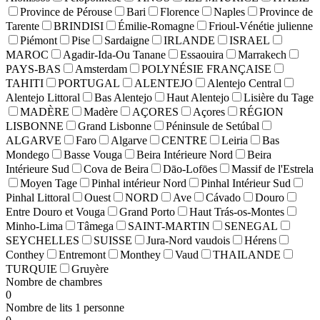
Province de Pérouse
Bari
Florence
Naples
Province de
Tarente
BRINDISI
Émilie-Romagne
Frioul-Vénétie julienne
Piémont
Pise
Sardaigne
IRLANDE
ISRAEL
MAROC
Agadir-Ida-Ou Tanane
Essaouira
Marrakech
PAYS-BAS
Amsterdam
POLYNÉSIE FRANÇAISE
TAHITI
PORTUGAL
ALENTEJO
Alentejo Central
Alentejo Littoral
Bas Alentejo
Haut Alentejo
Lisière du Tage
MADÈRE
Madère
AÇORES
Açores
RÉGION
LISBONNE
Grand Lisbonne
Péninsule de Setúbal
ALGARVE
Faro
Algarve
CENTRE
Leiria
Bas
Mondego
Basse Vouga
Beira Intérieure Nord
Beira
Intérieure Sud
Cova de Beira
Dāo-Lofōes
Massif de l'Estrela
Moyen Tage
Pinhal intérieur Nord
Pinhal Intérieur Sud
Pinhal Littoral
Ouest
NORD
Ave
Cávado
Douro
Entre Douro et Vouga
Grand Porto
Haut Trás-os-Montes
Minho-Lima
Tâmega
SAINT-MARTIN
SENEGAL
SEYCHELLES
SUISSE
Jura-Nord vaudois
Hérens
Conthey
Entremont
Monthey
Vaud
THAILANDE
TURQUIE
Gruyère
Nombre de chambres
0
Nombre de lits 1 personne