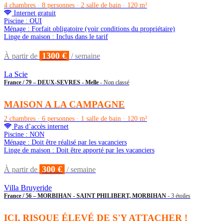
4 chambres · 8 personnes · 2 salle de bain · 120 m²
Internet gratuit
Piscine : OUI
Ménage : Forfait obligatoire (voir conditions du propriétaire)
Linge de maison : Inclus dans le tarif
1300 €
À partir de
/ semaine
La Scie
France / 79 – DEUX-SEVRES - Melle
- Non classé
MAISON A LA CAMPAGNE
2 chambres · 6 personnes · 1 salle de bain · 120 m²
Pas d’accès internet
Piscine : NON
Ménage : Doit être réalisé par les vacanciers
Linge de maison : Doit être apporté par les vacanciers
300 €
À partir de
/ semaine
Villa Bruyeride
France / 56 – MORBIHAN - SAINT PHILIBERT, MORBIHAN
- 3 étoiles
ICI, RISQUE ÉLEVÉ DE S'Y ATTACHER !