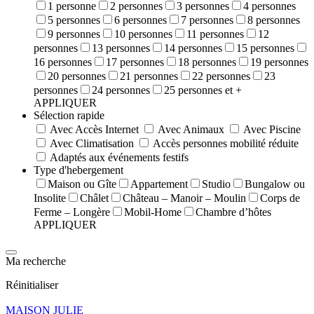
1 personne
2 personnes
3 personnes
4 personnes
5 personnes
6 personnes
7 personnes
8 personnes
9 personnes
10 personnes
11 personnes
12
personnes
13 personnes
14 personnes
15 personnes
16 personnes
17 personnes
18 personnes
19 personnes
20 personnes
21 personnes
22 personnes
23
personnes
24 personnes
25 personnes et +
APPLIQUER
Sélection rapide
Avec Accès Internet
Avec Animaux
Avec Piscine
Avec Climatisation
Accès personnes mobilité réduite
Adaptés aux événements festifs
Type d'hebergement
Maison ou Gîte
Appartement
Studio
Bungalow ou
Insolite
Châlet
Château – Manoir – Moulin
Corps de
Ferme – Longère
Mobil-Home
Chambre d’hôtes
APPLIQUER
Ma recherche
Réinitialiser
MAISON JULIE