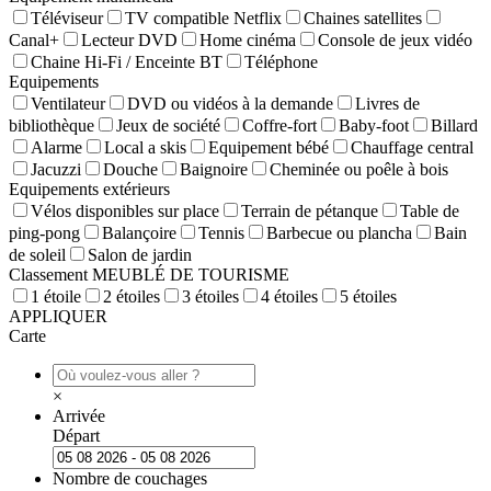
Téléviseur
TV compatible Netflix
Chaines satellites
Canal+
Lecteur DVD
Home cinéma
Console de jeux vidéo
Chaine Hi-Fi / Enceinte BT
Téléphone
Equipements
Ventilateur
DVD ou vidéos à la demande
Livres de
bibliothèque
Jeux de société
Coffre-fort
Baby-foot
Billard
Alarme
Local a skis
Equipement bébé
Chauffage central
Jacuzzi
Douche
Baignoire
Cheminée ou poêle à bois
Equipements extérieurs
Vélos disponibles sur place
Terrain de pétanque
Table de
ping-pong
Balançoire
Tennis
Barbecue ou plancha
Bain
de soleil
Salon de jardin
Classement MEUBLÉ DE TOURISME
1 étoile
2 étoiles
3 étoiles
4 étoiles
5 étoiles
APPLIQUER
Carte
×
Arrivée
Départ
Nombre de couchages