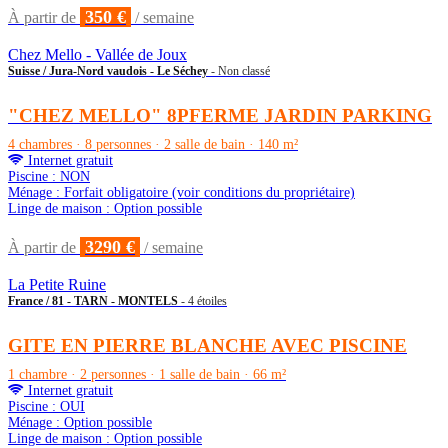
350 €
À partir de
/ semaine
Chez Mello - Vallée de Joux
Suisse / Jura-Nord vaudois - Le Séchey
- Non classé
"CHEZ MELLO" 8PFERME JARDIN PARKING
4 chambres · 8 personnes · 2 salle de bain · 140 m²
Internet gratuit
Piscine : NON
Ménage : Forfait obligatoire (voir conditions du propriétaire)
Linge de maison : Option possible
3290 €
À partir de
/ semaine
La Petite Ruine
France / 81 - TARN - MONTELS
- 4 étoiles
GITE EN PIERRE BLANCHE AVEC PISCINE
1 chambre · 2 personnes · 1 salle de bain · 66 m²
Internet gratuit
Piscine : OUI
Ménage : Option possible
Linge de maison : Option possible