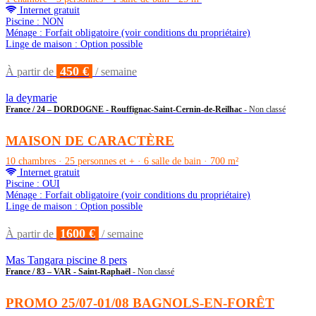
Internet gratuit
Piscine : NON
Ménage : Forfait obligatoire (voir conditions du propriétaire)
Linge de maison : Option possible
450 €
À partir de
/ semaine
la deymarie
France / 24 – DORDOGNE - Rouffignac-Saint-Cernin-de-Reilhac
- Non classé
MAISON DE CARACTÈRE
10 chambres · 25 personnes et + · 6 salle de bain · 700 m²
Internet gratuit
Piscine : OUI
Ménage : Forfait obligatoire (voir conditions du propriétaire)
Linge de maison : Option possible
1600 €
À partir de
/ semaine
Mas Tangara piscine 8 pers
France / 83 – VAR - Saint-Raphaël
- Non classé
PROMO 25/07-01/08 BAGNOLS-EN-FORÊT