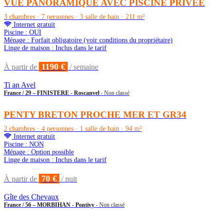
VUE PANORAMIQUE AVEC PISCINE PRIVÉE
3 chambres · 7 personnes · 3 salle de bain · 211 m²
Internet gratuit
Piscine : OUI
Ménage : Forfait obligatoire (voir conditions du propriétaire)
Linge de maison : Inclus dans le tarif
1190 €
À partir de
/ semaine
Ti an Avel
France / 29 – FINISTERE - Roscanvel
- Non classé
PENTY BRETON PROCHE MER ET GR34
2 chambres · 4 personnes · 1 salle de bain · 94 m²
Internet gratuit
Piscine : NON
Ménage : Option possible
Linge de maison : Inclus dans le tarif
70 €
À partir de
/ nuit
Gîte des Chevaux
France / 56 – MORBIHAN - Pontivy
- Non classé