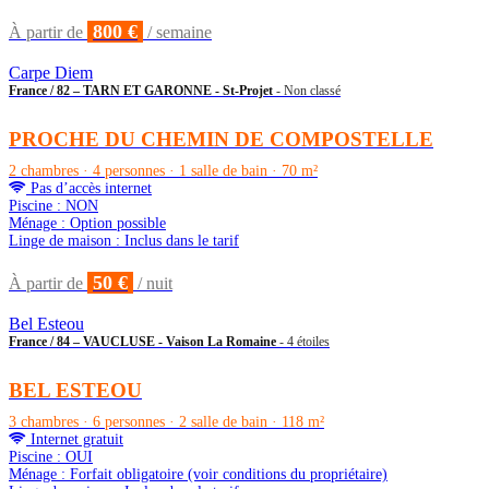
800 €
À partir de
/ semaine
Carpe Diem
France / 82 – TARN ET GARONNE - St-Projet
- Non classé
PROCHE DU CHEMIN DE COMPOSTELLE
2 chambres · 4 personnes · 1 salle de bain · 70 m²
Pas d’accès internet
Piscine : NON
Ménage : Option possible
Linge de maison : Inclus dans le tarif
50 €
À partir de
/ nuit
Bel Esteou
France / 84 – VAUCLUSE - Vaison La Romaine
- 4 étoiles
BEL ESTEOU
3 chambres · 6 personnes · 2 salle de bain · 118 m²
Internet gratuit
Piscine : OUI
Ménage : Forfait obligatoire (voir conditions du propriétaire)