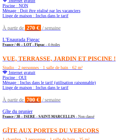
Internet gratuit
Piscine : NON
Ménage : Doit être réalisé par les vacanciers
Linge de maison : Inclus dans le tarif
270 €
À partir de
/ semaine
L'Enaurada Figeac
France / 46 – LOT - Figeac
- 4 étoiles
VUE, TERRASSE, JARDIN ET PISCINE !
Studio · 2 personnes · 1 salle de bain · 62 m²
Internet gratuit
Piscine : OUI
Ménage : Inclus dans le tarif (utilisation raisonnable)
Linge de maison : Inclus dans le tarif
700 €
À partir de
/ semaine
Gîte du prunier
France / 38 – ISERE - SAINT-MARCELLIN
- Non classé
GÎTE AUX PORTES DU VERCORS
1 chambre · 3 personnes · 1 salle de bain · 25 m²