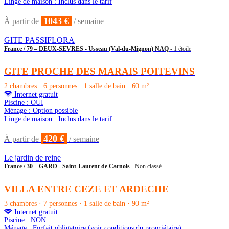
Linge de maison : Inclus dans le tarif
1043 €
À partir de
/ semaine
GITE PASSIFLORA
France / 79 – DEUX-SEVRES - Usseau (Val-du-Mignon) NAQ
- 1 étoile
GITE PROCHE DES MARAIS POITEVINS
2 chambres · 6 personnes · 1 salle de bain · 60 m²
Internet gratuit
Piscine : OUI
Ménage : Option possible
Linge de maison : Inclus dans le tarif
420 €
À partir de
/ semaine
Le jardin de reine
France / 30 – GARD - Saint-Laurent de Carnols
- Non classé
VILLA ENTRE CEZE ET ARDECHE
3 chambres · 7 personnes · 1 salle de bain · 90 m²
Internet gratuit
Piscine : NON
Ménage : Forfait obligatoire (voir conditions du propriétaire)