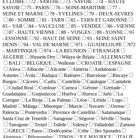
ET-LOIRE
72 - SARTHE
73 - SAVOIE
74 – HAUTE
SAVOIE
75 - PARIS
76 – SEINE-MARITIME
77 –
SEINE ET MARNE
78 - YVELINES
79 – DEUX-SEVRES
80 - SOMME
81 - TARN
82 – TARN ET GARONNE
83 – VAR
84 – VAUCLUSE
85 – VENDEE
86 - VIENNE
87 - HAUTE VIENNE
88 – VOSGES
89 - YONNE
91
- ESSONNE
92 - HAUT DE SEINE
93 - SEINE SAINT
DENIS
94 - VAL DE MARNE
971 – GUADELOUPE
972
– MARTINIQUE
974 – LA REUNION
ETRANGER
ALGERIE
Hussein Dey
Wilaya de Béjaïa
ALLEMAGNE
BALI
BELGIQUE
Wallonie
CROATIE
ESPAGNE
Alava
Albacete
Alicante
Almeria
Andalousie
Asturies
Ávila
Badajoz
Baléares
Barcelone
Biscaye
Burgos
Cáceres
Cadix
Castellón
Catalogne
Cantabrie
Ciudad Real
Cordoue
Cuenca
Gérone
Grenade
Guadalajara
Guipuúzcoa
Huelva
Huesca
Jaén
La
Corogne
La Rioja
Las Palmas
Léon
Lérida
Lugo
Madrid
Málaga
Minorque
Murcie
Navarre
Orense
Palencia
Pontevedra
Province de Castellón
Salamanque
Santa Cruz de Tenerife
Saragosse
Ségovie
Séville
Soria
Tarragone
Teruel
Tolède
Valence
Valladolid
Zamora
GRECE
Paros
Dodécanèse
Crète
Iles Sporades
Alonissos
Péloponnèse
TINOS
ILE MAURICE
ITALIE