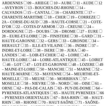
ARDENNES
09 – ARIEGE
10 – AUBE
11 - AUDE
12
– AVEYRON
13 - BOUCHES-DU-RHONE
14 -
CALVADOS
15 – CANTAL
16 – CHARENTE
17 –
CHARENTE-MARITIME
18 – CHER
19 – CORREZE
2A – CORSE-DU-SUD
2B – HAUTE-CORSE
21 – COTE-
D’OR
22 – COTES-D’ARMOR
23 – CREUSE
24 –
DORDOGNE
25 – DOUBS
26 – DROME
27 – EURE
28 – EURE-ET-LOIRE
29 – FINISTERE
30 – GARD
31 –
HAUTE-GARONNE
32 – GERS
33 – GIRONDE
34 –
HERAULT
35 – ILLE-ET-VILAINE
36 – INDRE
37 –
INDRE-ET-LOIRE
38 – ISERE
39 – JURA
40 –
LANDES
41 – LOIR-ET-CHER
42 – LOIRE
43 –
HAUTE-LOIRE
44 – LOIRE-ATLANTIQUE
45 – LOIRET
46 – LOT
47 – LOT-ET-GARONNE
48 – LOZERE
49
– MAINE-ET-LOIRE
50 – MANCHE
51 – MARNE
52 –
HAUTE-MARNE
53 – MAYENNE
54 – MEURTHE-ET-
MOSELLE
55 – MEUSE
56 – MORBIHAN
57 –
MOSELLE
58 – NIEVRE
59 – NORD
60 – OISE
61 –
ORNE
62 – PAS-DE-CALAIS
63 - PUY-DE-DOME
64 –
PYRENEES-ATLANTIQUES
65 – HAUTE PYRENEES
66
– PYRENEES ORIENTALES
67 – BAS-RHIN
68 – HAUT-
RHIN
69 – RHONE
70 - HAUT-SAÔNE
71 - SAÔNE-