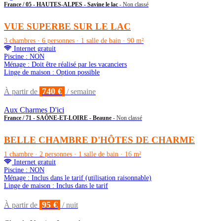
France / 05 - HAUTES-ALPES - Savine le lac
- Non classé
VUE SUPERBE SUR LE LAC
3 chambres · 6 personnes · 1 salle de bain · 90 m²
Internet gratuit
Piscine : NON
Ménage : Doit être réalisé par les vacanciers
Linge de maison : Option possible
740 €
À partir de
/ semaine
Aux Charmes D'ici
France / 71 - SAÔNE-ET-LOIRE - Beaune
- Non classé
BELLE CHAMBRE D'HÔTES DE CHARME
1 chambre · 2 personnes · 1 salle de bain · 16 m²
Internet gratuit
Piscine : NON
Ménage : Inclus dans le tarif (utilisation raisonnable)
Linge de maison : Inclus dans le tarif
95 €
À partir de
/ nuit